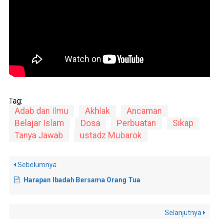
Tag:
Adab dan Ilmu
Akhlak
Ancaman
Belajar Islam
Dosa
Perbuatan
Sikap
Tanya Jawab
ustadz Mubarok
Sebelumnya
Harapan Ibadah Bersama Orang Tua
Selanjutnya