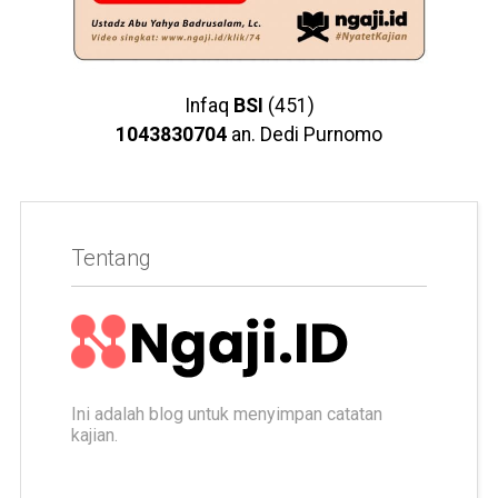
Infaq
BSI
(451)
1043830704
an. Dedi Purnomo
Tentang
Ini adalah blog untuk menyimpan catatan
kajian.