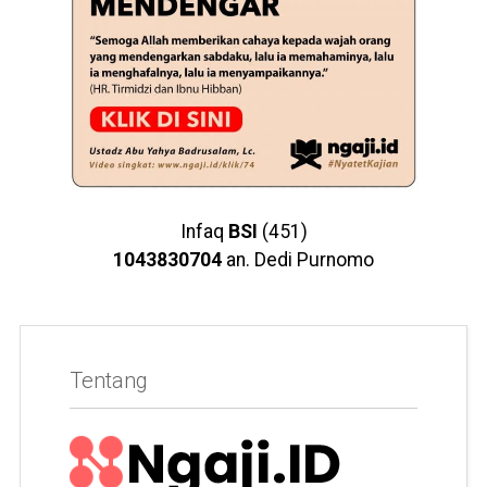
Infaq
BSI
(451)
1043830704
an. Dedi Purnomo
Tentang