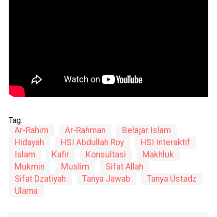
Tag:
Ar-Rahim
Ar-Rahman
Belajar Islam
Hidayah
HSI Abdullah Roy
HSI Interaktif
Islam
Kafir
Konsultasi
Makhluk
Mukmin
Muslim
Sifat Allah
Sifat Dzatiyah
Tanya Jawab
Tanya Ustadz
Ulama