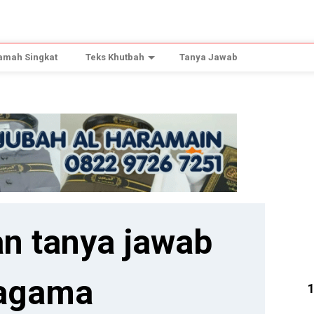
amah Singkat
Teks Khutbah
Tanya Jawab
n tanya jawab
agama