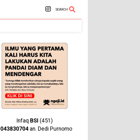
SEARCH
Infaq
BSI
(451)
1043830704
an. Dedi Purnomo