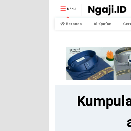
MENU
Beranda
Al-Qur’an
Cer
Kumpula