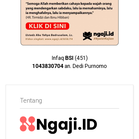
Infaq
BSI
(451)
1043830704
an. Dedi Purnomo
Tentang