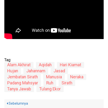
Tag:
Alam Akhirat
Aqidah
Hari Kiamat
Hujan
Jahannam
Jasad
Jembatan Sirath
Manusia
Neraka
Padang Mahsyar
Ruh
Sirath
Tanya Jawab
Tulang Ekor
Sebelumnya