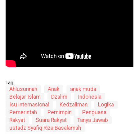
Tag:
Ahlusunnah
Anak
anak muda
Belajar Islam
Dzalim
Indonesia
Isu internasional
Kedzaliman
Logika
Pemerintah
Pemimpin
Penguasa
Rakyat
Suara Rakyat
Tanya Jawab
ustadz Syafiq Riza Basalamah