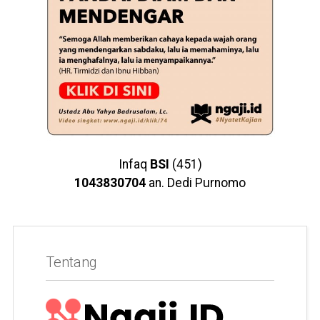
Infaq
BSI
(451)
1043830704
an. Dedi Purnomo
Tentang