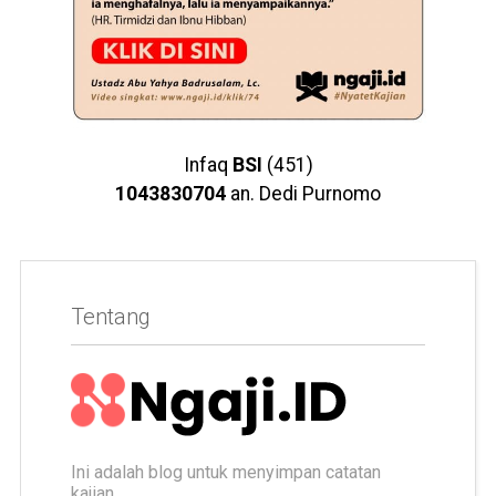
Infaq
BSI
(451)
1043830704
an. Dedi Purnomo
Tentang
Ini adalah blog untuk menyimpan catatan
kajian.