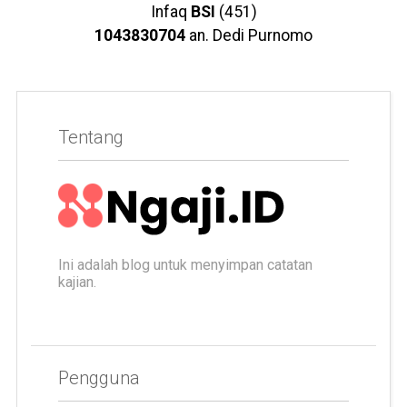
Infaq
BSI
(451)
1043830704
an. Dedi Purnomo
Tentang
Ini adalah blog untuk menyimpan catatan
kajian.
Pengguna