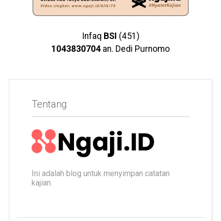
Infaq
BSI
(451)
1043830704
an. Dedi Purnomo
Tentang
Ini adalah blog untuk menyimpan catatan
kajian.