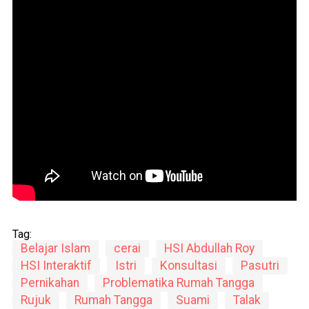
Tag:
Belajar Islam
cerai
HSI Abdullah Roy
HSI Interaktif
Istri
Konsultasi
Pasutri
Pernikahan
Problematika Rumah Tangga
Rujuk
Rumah Tangga
Suami
Talak