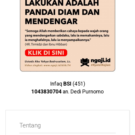
Infaq
BSI
(451)
1043830704
an. Dedi Purnomo
Tentang