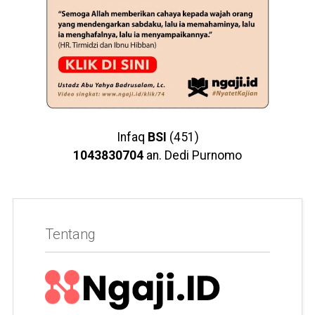
Infaq
BSI
(451)
1043830704
an. Dedi Purnomo
Tentang