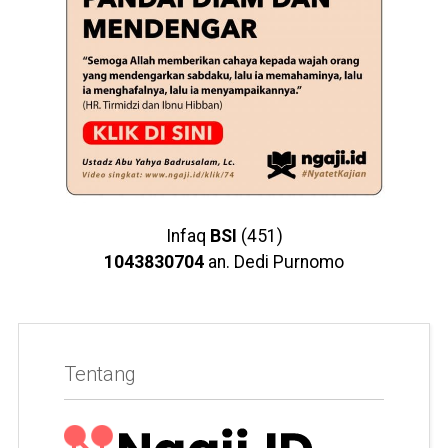
Infaq
BSI
(451)
1043830704
an. Dedi Purnomo
Tentang