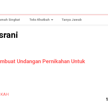
amah Singkat
Teks Khutbah
Tanya Jawab
srani
buat Undangan Pernikahan Untuk
IKAH