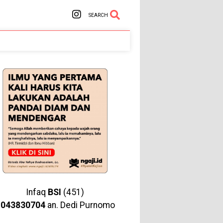
SEARCH
Infaq
BSI
(451)
1043830704
an. Dedi Purnomo