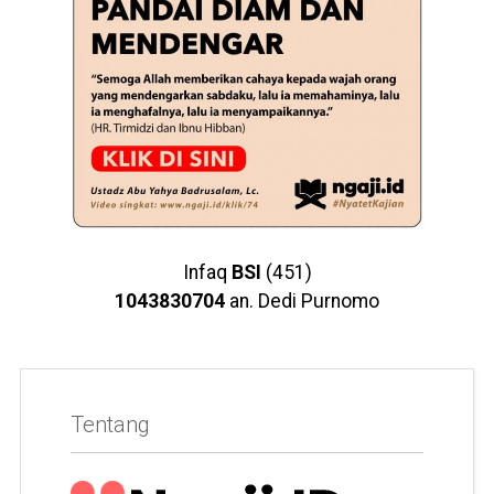
Infaq
BSI
(451)
1043830704
an. Dedi Purnomo
Tentang