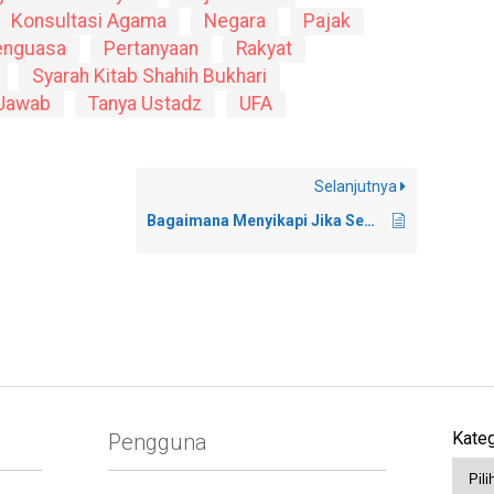
Konsultasi Agama
Negara
Pajak
enguasa
Pertanyaan
Rakyat
Syarah Kitab Shahih Bukhari
 Jawab
Tanya Ustadz
UFA
Selanjutnya
Bagaimana Menyikapi Jika Seorang Anak Disuruh Membeli Rokok Oleh Orang Tuanya?
Kateg
Pengguna