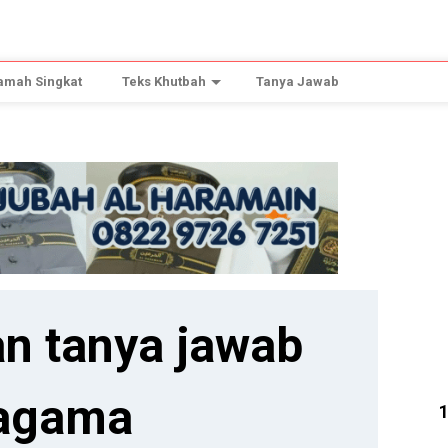
amah Singkat
Teks Khutbah
Tanya Jawab
n tanya jawab
agama