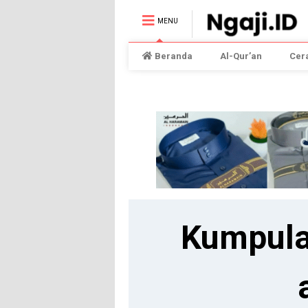
MENU
Beranda
Al-Qur’an
Cer
Kumpula