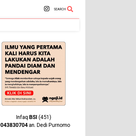
SEARCH
Infaq
BSI
(451)
1043830704
an. Dedi Purnomo