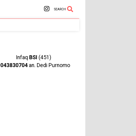
SEARCH
Infaq
BSI
(451)
1043830704
an. Dedi Purnomo