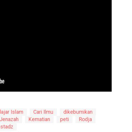
lajar Islam
Cari Ilmu
dikebumikan
Jenazah
Kematian
peti
Rodja
stadz