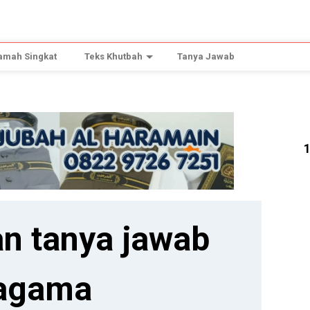
amah Singkat
Teks Khutbah
Tanya Jawab
n tanya jawab
agama