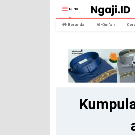
MENU
Beranda
Al-Qur’an
Cer
Kumpula