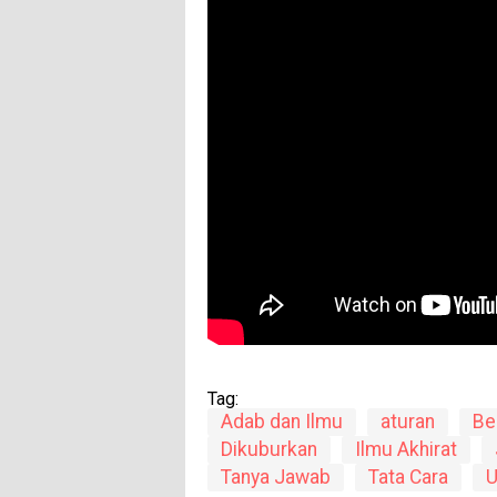
Tag:
Adab dan Ilmu
aturan
Be
Dikuburkan
Ilmu Akhirat
Tanya Jawab
Tata Cara
U