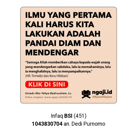
Infaq
BSI
(451)
1043830704
an. Dedi Purnomo