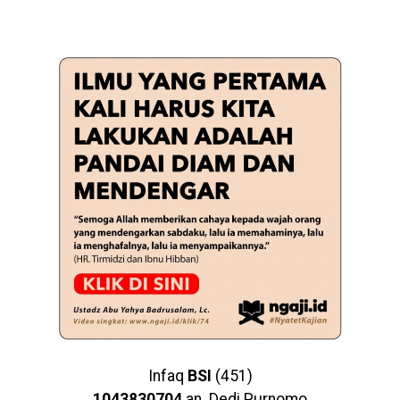
Infaq
BSI
(451)
1043830704
an. Dedi Purnomo