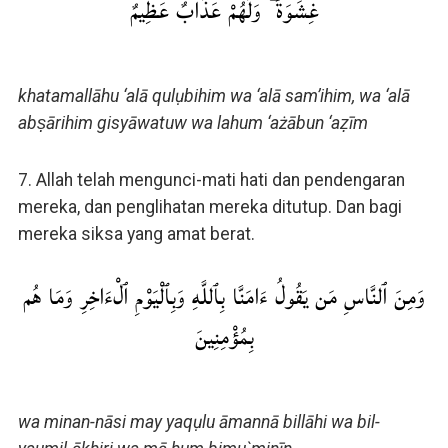
غِشَٰوَةٌ ۖ وَلَهُمْ عَذَابٌ عَظِيمٌ
khatamallāhu ‘alā qulụbihim wa ‘alā sam’ihim, wa ‘alā
abṣārihim gisyāwatuw wa lahum ‘ażābun ‘aẓīm
7. Allah telah mengunci-mati hati dan pendengaran
mereka, dan penglihatan mereka ditutup. Dan bagi
mereka siksa yang amat berat.
وَمِنَ ٱلنَّاسِ مَن يَقُولُ ءَامَنَّا بِٱللَّهِ وَبِٱلْيَوْمِ ٱلْءَاخِرِ وَمَا هُم
بِمُؤْمِنِينَ
wa minan-nāsi may yaqụlu āmannā billāhi wa bil-