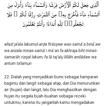
ٱلَّذِى جَعَلَ لَكُمُ ٱلْأَرْضَ فِرَٰشًا وَٱلسَّمَآءَ بِنَآءً وَأَنزَلَ مِنَ
ٱلسَّمَآءِ مَآءً فَأَخْرَجَ بِهِۦ مِنَ ٱلثَّمَرَٰتِ رِزْقًا لَّكُمْ ۖ فَلَا
تَجْعَلُوا۟ لِلَّهِ أَندَادًا وَأَنتُمْ تَعْلَمُونَ
allażī ja’ala lakumul-arḍa firāsyaw was-samā`a binā`aw
wa anzala minas-samā`i mā`an fa akhraja bihī minaṡ-
ṡamarāti rizqal lakum, fa lā taj’alụ lillāhi andādaw wa
antum ta’lamụn
22. Dialah yang menjadikan bumi sebagai hamparan
bagimu dan langit sebagai atap, dan Dia menurunkan
air (hujan) dari langit, lalu Dia menghasilkan dengan
hujan itu segala buah-buahan sebagai rezeki
untukmu; karena itu janganlah kamu mengadakan