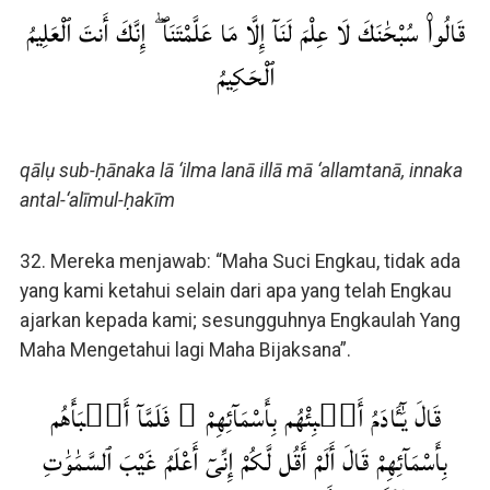
قَالُوا۟ سُبْحَٰنَكَ لَا عِلْمَ لَنَآ إِلَّا مَا عَلَّمْتَنَآ ۖ إِنَّكَ أَنتَ ٱلْعَلِيمُ
ٱلْحَكِيمُ
qālụ sub-ḥānaka lā ‘ilma lanā illā mā ‘allamtanā, innaka
antal-‘alīmul-ḥakīm
32. Mereka menjawab: “Maha Suci Engkau, tidak ada
yang kami ketahui selain dari apa yang telah Engkau
ajarkan kepada kami; sesungguhnya Engkaulah Yang
Maha Mengetahui lagi Maha Bijaksana”.
قَالَ يَٰٓـَٔادَمُ أَنۢبِئْهُم بِأَسْمَآئِهِمْ ۖ فَلَمَّآ أَنۢبَأَهُم
بِأَسْمَآئِهِمْ قَالَ أَلَمْ أَقُل لَّكُمْ إِنِّىٓ أَعْلَمُ غَيْبَ ٱلسَّمَٰوَٰتِ