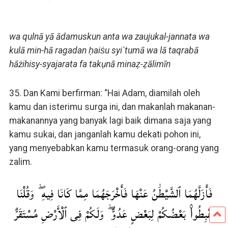
wa qulnā yā ādamuskun anta wa zaujukal-jannata wa
kulā min-hā ragadan ḥaiṡu syi`tumā wa lā taqrabā
hāżihisy-syajarata fa takụnā minaẓ-ẓālimīn
35. Dan Kami berfirman: “Hai Adam, diamilah oleh
kamu dan isterimu surga ini, dan makanlah makanan-
makanannya yang banyak lagi baik dimana saja yang
kamu sukai, dan janganlah kamu dekati pohon ini,
yang menyebabkan kamu termasuk orang-orang yang
zalim.
فَأَزَلَّهُمَا ٱلشَّيْطَٰنُ عَنْهَا فَأَخْرَجَهُمَا مِمَّا كَانَا فِيهِ ۖ وَقُلْنَا
ٱهْبِطُوا۟ بَعْضُكُمْ لِبَعْضٍ عَدُوٌّ ۖ وَلَكُمْ فِى ٱلْأَرْضِ مُسْتَقَرٌّ