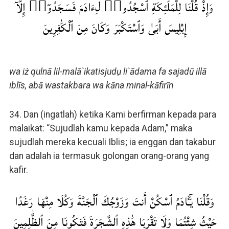
وَإِذْ قُلْنَا لِلْمَلَٰٓئِكَةِ ٱسْجُدُوا۟ لِءَادَمَ فَسَجَدُوٓا۟ إِلَّآ
إِبْلِيسَ أَبَىٰ وَٱسْتَكْبَرَ وَكَانَ مِنَ ٱلْكَٰفِرِينَ
wa iż qulnā lil-malā`ikatisjudụ li`ādama fa sajadū illā
iblīs, abā wastakbara wa kāna minal-kāfirīn
34. Dan (ingatlah) ketika Kami berfirman kepada para
malaikat: “Sujudlah kamu kepada Adam,” maka
sujudlah mereka kecuali Iblis; ia enggan dan takabur
dan adalah ia termasuk golongan orang-orang yang
kafir.
وَقُلْنَا يَٰٓـَٔادَمُ ٱسْكُنْ أَنتَ وَزَوْجُكَ ٱلْجَنَّةَ وَكُلَا مِنْهَا رَغَدًا
حَيْثُ شِئْتُمَا وَلَا تَقْرَبَا هَٰذِهِ ٱلشَّجَرَةَ فَتَكُونَا مِنَ ٱلظَّٰلِمِينَ