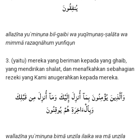
يُنفِقُونَ
allażīna yu`minụna bil-gaibi wa yuqīmụnaṣ-ṣalāta wa
mimmā razaqnāhum yunfiqụn
3. (yaitu) mereka yang beriman kepada yang ghaib,
yang mendirikan shalat, dan menafkahkan sebahagian
rezeki yang Kami anugerahkan kepada mereka.
وَٱلَّذِينَ يُؤْمِنُونَ بِمَآ أُنزِلَ إِلَيْكَ وَمَآ أُنزِلَ مِن قَبْلِكَ
وَبِٱلْءَاخِرَةِ هُمْ يُوقِنُونَ
wallażīna yu`minụna bimā unzila ilaika wa mā unzila