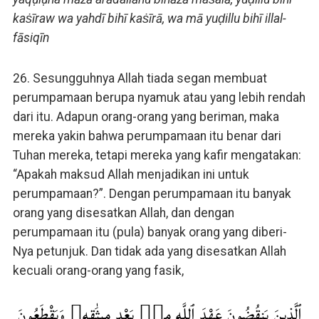
kaṡīraw wa yahdī bihī kaṡīrā, wa mā yuḍillu bihī illal-
fāsiqīn
26. Sesungguhnya Allah tiada segan membuat
perumpamaan berupa nyamuk atau yang lebih rendah
dari itu. Adapun orang-orang yang beriman, maka
mereka yakin bahwa perumpamaan itu benar dari
Tuhan mereka, tetapi mereka yang kafir mengatakan:
“Apakah maksud Allah menjadikan ini untuk
perumpamaan?”. Dengan perumpamaan itu banyak
orang yang disesatkan Allah, dan dengan
perumpamaan itu (pula) banyak orang yang diberi-
Nya petunjuk. Dan tidak ada yang disesatkan Allah
kecuali orang-orang yang fasik,
ٱلَّذِينَ يَنقُضُونَ عَهْدَ ٱللَّهِ مِنۢ بَعْدِ مِيثَٰقِهِۦ وَيَقْطَعُونَ