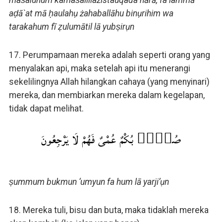
maṡaluhum kamaṡalillażistauqada nārā, fa lammā
aḍā`at mā ḥaulahụ żahaballāhu binụrihim wa
tarakahum fī ẓulumātil lā yubṣirụn
17. Perumpamaan mereka adalah seperti orang yang
menyalakan api, maka setelah api itu menerangi
sekelilingnya Allah hilangkan cahaya (yang menyinari)
mereka, dan membiarkan mereka dalam kegelapan,
tidak dapat melihat.
صُمٌّۢ بُكْمٌ عُمْىٌ فَهُمْ لَا يَرْجِعُونَ
ṣummum bukmun ‘umyun fa hum lā yarji’ụn
18. Mereka tuli, bisu dan buta, maka tidaklah mereka