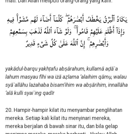
mati. Dan Allah meliputi orang-orang yang kafir.
يَكَادُ ٱلْبَرْقُ يَخْطَفُ أَبْصَٰرَهُمْ ۖ كُلَّمَآ أَضَآءَ لَهُم مَّشَوْا۟ فِيهِ
وَإِذَآ أَظْلَمَ عَلَيْهِمْ قَامُوا۟ ۚ وَلَوْ شَآءَ ٱللَّهُ لَذَهَبَ بِسَمْعِهِمْ
وَأَبْصَٰرِهِمْ ۚ إِنَّ ٱللَّهَ عَلَىٰ كُلِّ شَىْءٍ قَدِيرٌ
yakādul-barqu yakhṭafu abṣārahum, kullamā aḍā`a
lahum masyau fīhi wa iżā aẓlama ‘alaihim qāmụ, walau
syā`allāhu lażahaba bisam’ihim wa abṣārihim, innallāha
‘alā kulli syai`ing qadīr
20. Hampir-hampir kilat itu menyambar penglihatan
mereka. Setiap kali kilat itu menyinari mereka,
mereka berjalan di bawah sinar itu, dan bila gelap