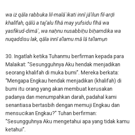
wa iż qāla rabbuka lil-malā`ikati innī jā’ilun fil-arḍi
khalīfah, qālū a taj’alu fīhā may yufsidu fīhā wa
yasfikud-dimā`, wa naḥnu nusabbiḥu biḥamdika wa
nuqaddisu lak, qāla innī a’lamu mā lā ta’lamụn
30. Ingatlah ketika Tuhanmu berfirman kepada para
Malaikat: “Sesungguhnya Aku hendak menjadikan
seorang khalifah di muka bumi”. Mereka berkata:
“Mengapa Engkau hendak menjadikan (khalifah) di
bumi itu orang yang akan membuat kerusakan
padanya dan menumpahkan darah, padahal kami
senantiasa bertasbih dengan memuji Engkau dan
mensucikan Engkau?” Tuhan berfirman:
“Sesungguhnya Aku mengetahui apa yang tidak kamu
ketahui”.