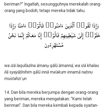
beriman?” Ingatlah, sesungguhnya merekalah orang-
orang yang bodoh; tetapi mereka tidak tahu.
وَإِذَا لَقُوا۟ ٱلَّذِينَ ءَامَنُوا۟ قَالُوٓا۟ ءَامَنَّا وَإِذَا
خَلَوْا۟ إِلَىٰ شَيَٰطِينِهِمْ قَالُوٓا۟ إِنَّا مَعَكُمْ إِنَّمَا نَحْنُ
مُسْتَهْزِءُونَ
wa iżā laqullażīna āmanụ qālū āmannā, wa iżā khalau
ilā syayāṭīnihim qālū innā ma’akum innamā naḥnu
mustahzi`ụn
14. Dan bila mereka berjumpa dengan orang-orang
yang beriman, mereka mengatakan: “Kami telah
beriman”. Dan bila mereka kembali kepada syaitan-