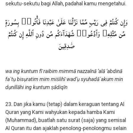
sekutu-sekutu bagi Allah, padahal kamu mengetahui.
وَإِن كُنتُمْ فِى رَيْبٍ مِّمَّا نَزَّلْنَا عَلَىٰ عَبْدِنَا فَأْتُوا۟ بِسُورَةٍ
مِّن مِّثْلِهِۦ وَٱدْعُوا۟ شُهَدَآءَكُم مِّن دُونِ ٱللَّهِ إِن كُنتُمْ
صَٰدِقِينَ
wa ing kuntum fī raibim mimmā nazzalnā ‘alā ‘abdinā
fa`tụ bisụratim mim miṡlihī wad’ụ syuhadā`akum min
dụnillāhi ing kuntum ṣādiqīn
23. Dan jika kamu (tetap) dalam keraguan tentang Al
Quran yang Kami wahyukan kepada hamba Kami
(Muhammad), buatlah satu surat (saja) yang semisal
Al Quran itu dan ajaklah penolong-penolongmu selain