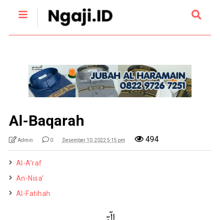
Al-Baqarah
494
Admin
0
Desember 10, 2022 5:15 pm
Al-A’raf
An-Nisa’
Al-Fatihah
الٓمٓ