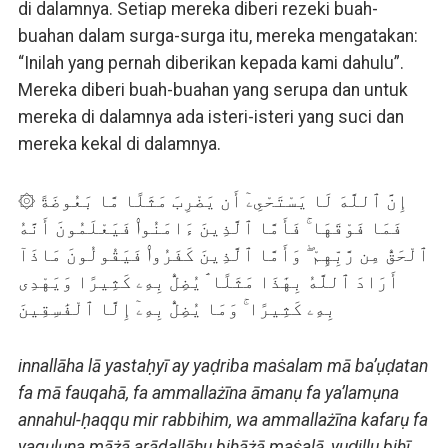
di dalamnya. Setiap mereka diberi rezeki buah-
buahan dalam surga-surga itu, mereka mengatakan:
“Inilah yang pernah diberikan kepada kami dahulu”.
Mereka diberi buah-buahan yang serupa dan untuk
mereka di dalamnya ada isteri-isteri yang suci dan
mereka kekal di dalamnya.
۞ إِنَّ ٱللَّهَ لَا يَسْتَحْىِۦٓ أَن يَضْرِبَ مَثَلًا مَّا بَعُوضَةً
فَمَا فَوْقَهَا ۚ فَأَمَّا ٱلَّذِينَ ءَامَنُوا۟ فَيَعْلَمُونَ أَنَّهُ
ٱلْحَقُّ مِن رَّبِّهِمْ ۖ وَأَمَّا ٱلَّذِينَ كَفَرُوا۟ فَيَقُولُونَ مَاذَآ
أَرَادَ ٱللَّهُ بِهَٰذَا مَثَلًا ۘ يُضِلُّ بِهِۦ كَثِيرًا وَيَهْدِى
بِهِۦ كَثِيرًا ۚ وَمَا يُضِلُّ بِهِۦٓ إِلَّا ٱلْفَٰسِقِينَ
innallāha lā yastaḥyī ay yaḍriba maṡalam mā ba’ụḍatan
fa mā fauqahā, fa ammallażīna āmanụ fa ya’lamụna
annahul-ḥaqqu mir rabbihim, wa ammallażīna kafarụ fa
yaqụlụna māżā arādallāhu bihāżā maṡalā, yuḍillu bihī