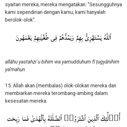
syaitan mereka, mereka mengatakan: “Sesungguhnya
kami sependirian dengan kamu, kami hanyalah
berolok-olok”.
ٱللَّهُ يَسْتَهْزِئُ بِهِمْ وَيَمُدُّهُمْ فِى طُغْيَٰنِهِمْ يَعْمَهُونَ
allāhu yastahzi`u bihim wa yamudduhum fī ṭugyānihim
ya’mahụn
15. Allah akan (membalas) olok-olokan mereka dan
membiarkan mereka terombang-ambing dalam
kesesatan mereka.
أُو۟لَٰٓئِكَ ٱلَّذِينَ ٱشْتَرَوُا۟ ٱلضَّلَٰلَةَ بِٱلْهُدَىٰ فَمَا رَبِحَت