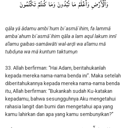
وَٱلْأَرْضِ وَأَعْلَمُ مَا تُبْدُونَ وَمَا كُنتُمْ تَكْتُمُونَ
qāla yā ādamu ambi`hum bi`asmā`ihim, fa lammā
amba`ahum bi`asmā`ihim qāla a lam aqul lakum innī
a’lamu gaibas-samāwāti wal-arḍi wa a’lamu mā
tubdụna wa mā kuntum taktumụn
33. Allah berfirman: “Hai Adam, beritahukanlah
kepada mereka nama-nama benda ini”. Maka setelah
diberitahukannya kepada mereka nama-nama benda
itu, Allah berfirman: “Bukankah sudah Ku-katakan
kepadamu, bahwa sesungguhnya Aku mengetahui
rahasia langit dan bumi dan mengetahui apa yang
kamu lahirkan dan apa yang kamu sembunyikan?”