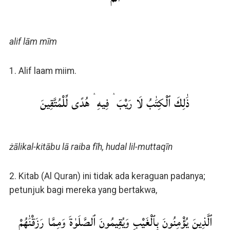
alif lām mīm
1. Alif laam miim.
ذَٰلِكَ ٱلْكِتَٰبُ لَا رَيْبَ ۛ فِيهِ ۛ هُدًى لِّلْمُتَّقِينَ
żālikal-kitābu lā raiba fīh, hudal lil-muttaqīn
2. Kitab (Al Quran) ini tidak ada keraguan padanya;
petunjuk bagi mereka yang bertakwa,
ٱلَّذِينَ يُؤْمِنُونَ بِٱلْغَيْبِ وَيُقِيمُونَ ٱلصَّلَوٰةَ وَمِمَّا رَزَقْنَٰهُمْ