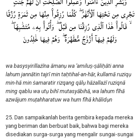
وَبَشِّرِ ٱلَّذِينَ ءَامَنُوا۟ وَعَمِلُوا۟ ٱلصَّٰلِحَٰتِ أَنَّ لَهُمْ جَنَّٰتٍ
تَجْرِى مِن تَحْتِهَا ٱلْأَنْهَٰرُ ۖ كُلَّمَا رُزِقُوا۟ مِنْهَا مِن ثَمَرَةٍ رِّزْقًا
ۙ قَالُوا۟ هَٰذَا ٱلَّذِى رُزِقْنَا مِن قَبْلُ ۖ وَأُتُوا۟ بِهِۦ مُتَشَٰبِهًا ۖ
وَلَهُمْ فِيهَآ أَزْوَٰجٌ مُّطَهَّرَةٌ ۖ وَهُمْ فِيهَا خَٰلِدُونَ
wa basysyirillażīna āmanụ wa ‘amiluṣ-ṣāliḥāti anna
lahum jannātin tajrī min taḥtihal-an-hār, kullamā ruziqụ
min-hā min ṡamaratir rizqang qālụ hāżallażī ruziqnā
ming qablu wa utụ bihī mutasyābihā, wa lahum fīhā
azwājum muṭahharatuw wa hum fīhā khālidụn
25. Dan sampaikanlah berita gembira kepada mereka
yang beriman dan berbuat baik, bahwa bagi mereka
disediakan surga-surga yang mengalir sungai-sungai