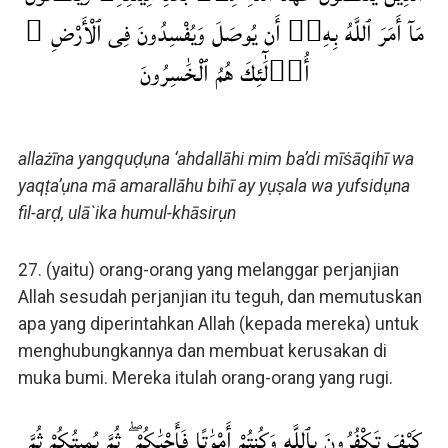
مَآ أَمَرَ ٱللَّهُ بِهِۦٓ أَن يُوصَلَ وَيُفْسِدُونَ فِى ٱلْأَرْضِ ۚ
أُو۟لَٰٓئِكَ هُمُ ٱلْخَٰسِرُونَ
allażīna yangquḍụna ‘ahdallāhi mim ba’di mīṡāqihī wa
yaqṭa’ụna mā amarallāhu bihī ay yụṣala wa yufsidụna
fil-arḍ, ulā`ika humul-khāsirụn
27. (yaitu) orang-orang yang melanggar perjanjian
Allah sesudah perjanjian itu teguh, dan memutuskan
apa yang diperintahkan Allah (kepada mereka) untuk
menghubungkannya dan membuat kerusakan di
muka bumi. Mereka itulah orang-orang yang rugi.
كَيْفَ تَكْفُرُونَ بِٱللَّهِ وَكُنتُمْ أَمْوَٰتًا فَأَحْيَٰكُمْ ۖ ثُمَّ يُمِيتُكُمْ ثُمَّ