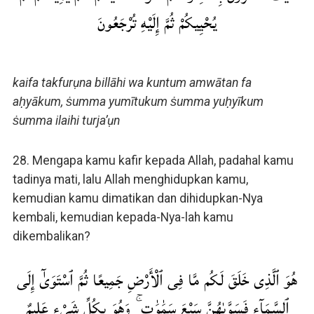
يُحْيِيكُمْ ثُمَّ إِلَيْهِ تُرْجَعُونَ
kaifa takfurụna billāhi wa kuntum amwātan fa
aḥyākum, ṡumma yumītukum ṡumma yuḥyīkum
ṡumma ilaihi turja’ụn
28. Mengapa kamu kafir kepada Allah, padahal kamu
tadinya mati, lalu Allah menghidupkan kamu,
kemudian kamu dimatikan dan dihidupkan-Nya
kembali, kemudian kepada-Nya-lah kamu
dikembalikan?
هُوَ ٱلَّذِى خَلَقَ لَكُم مَّا فِى ٱلْأَرْضِ جَمِيعًا ثُمَّ ٱسْتَوَىٰٓ إِلَى
ٱلسَّمَآءِ فَسَوَّىٰهُنَّ سَبْعَ سَمَٰوَٰتٍ ۚ وَهُوَ بِكُلِّ شَىْءٍ عَلِيمٌ