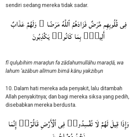
sendiri sedang mereka tidak sadar.
فِى قُلُوبِهِم مَّرَضٌ فَزَادَهُمُ ٱللَّهُ مَرَضًا ۖ وَلَهُمْ عَذَابٌ
أَلِيمٌۢ بِمَا كَانُوا۟ يَكْذِبُونَ
fī qulụbihim maraḍun fa zādahumullāhu maraḍā, wa
lahum ‘ażābun alīmum bimā kānụ yakżibụn
10. Dalam hati mereka ada penyakit, lalu ditambah
Allah penyakitnya; dan bagi mereka siksa yang pedih,
disebabkan mereka berdusta.
وَإِذَا قِيلَ لَهُمْ لَا تُفْسِدُوا۟ فِى ٱلْأَرْضِ قَالُوٓا۟ إِنَّمَا
نَحْنُ مُصْلِحُونَ