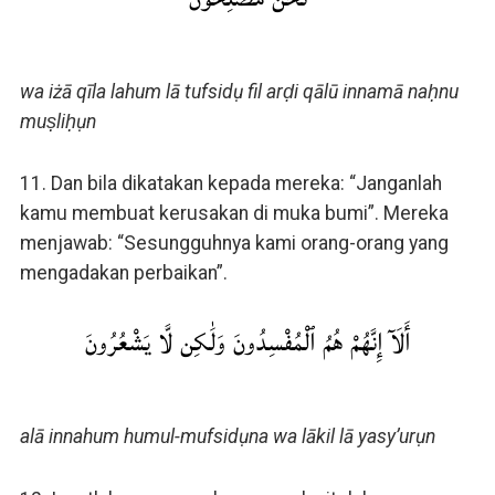
wa iżā qīla lahum lā tufsidụ fil arḍi qālū innamā naḥnu
muṣliḥụn
11. Dan bila dikatakan kepada mereka: “Janganlah
kamu membuat kerusakan di muka bumi”. Mereka
menjawab: “Sesungguhnya kami orang-orang yang
mengadakan perbaikan”.
أَلَآ إِنَّهُمْ هُمُ ٱلْمُفْسِدُونَ وَلَٰكِن لَّا يَشْعُرُونَ
alā innahum humul-mufsidụna wa lākil lā yasy’urụn