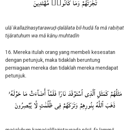
تِّجَٰرَتُهُمْ وَمَا كَانُوا۟ مُهْتَدِينَ
ulā`ikallażīnasytarawuḍ-ḍalālata bil-hudā fa mā rabiḥat
tijāratuhum wa mā kānụ muhtadīn
16. Mereka itulah orang yang membeli kesesatan
dengan petunjuk, maka tidaklah beruntung
perniagaan mereka dan tidaklah mereka mendapat
petunjuk.
مَثَلُهُمْ كَمَثَلِ ٱلَّذِى ٱسْتَوْقَدَ نَارًا فَلَمَّآ أَضَآءَتْ مَا حَوْلَهُۥ
ذَهَبَ ٱللَّهُ بِنُورِهِمْ وَتَرَكَهُمْ فِى ظُلُمَٰتٍ لَّا يُبْصِرُونَ