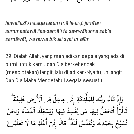
huwallażī khalaqa lakum mā fil-arḍi jamī’an
ṡummastawā ilas-samā`i fa sawwāhunna sab’a
samāwāt, wa huwa bikulli syai`in ‘alīm
29. Dialah Allah, yang menjadikan segala yang ada di
bumi untuk kamu dan Dia berkehendak
(menciptakan) langit, lalu dijadikan-Nya tujuh langit.
Dan Dia Maha Mengetahui segala sesuatu.
وَإِذْ قَالَ رَبُّكَ لِلْمَلَٰٓئِكَةِ إِنِّى جَاعِلٌ فِى ٱلْأَرْضِ خَلِيفَةً ۖ
قَالُوٓا۟ أَتَجْعَلُ فِيهَا مَن يُفْسِدُ فِيهَا وَيَسْفِكُ ٱلدِّمَآءَ وَنَحْنُ
نُسَبِّحُ بِحَمْدِكَ وَنُقَدِّسُ لَكَ ۖ قَالَ إِنِّىٓ أَعْلَمُ مَا لَا تَعْلَمُونَ