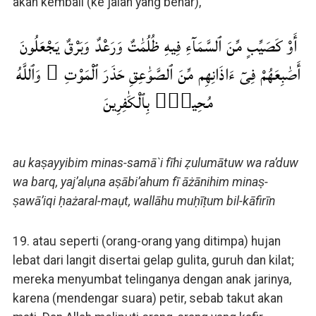
akan kembali (ke jalan yang benar),
أَوْ كَصَيِّبٍ مِّنَ ٱلسَّمَآءِ فِيهِ ظُلُمَٰتٌ وَرَعْدٌ وَبَرْقٌ يَجْعَلُونَ
أَصَٰبِعَهُمْ فِىٓ ءَاذَانِهِم مِّنَ ٱلصَّوَٰعِقِ حَذَرَ ٱلْمَوْتِ ۚ وَٱللَّهُ
مُحِيطٌۢ بِٱلْكَٰفِرِينَ
au kaṣayyibim minas-samā`i fīhi ẓulumātuw wa ra’duw
wa barq, yaj’alụna aṣābi’ahum fī āżānihim minaṣ-
ṣawā’iqi ḥażaral-maụt, wallāhu muḥīṭum bil-kāfirīn
19. atau seperti (orang-orang yang ditimpa) hujan
lebat dari langit disertai gelap gulita, guruh dan kilat;
mereka menyumbat telinganya dengan anak jarinya,
karena (mendengar suara) petir, sebab takut akan