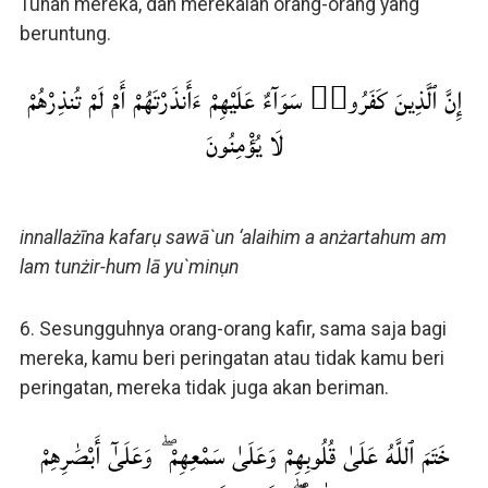
Tuhan mereka, dan merekalah orang-orang yang
beruntung.
إِنَّ ٱلَّذِينَ كَفَرُوا۟ سَوَآءٌ عَلَيْهِمْ ءَأَنذَرْتَهُمْ أَمْ لَمْ تُنذِرْهُمْ
لَا يُؤْمِنُونَ
innallażīna kafarụ sawā`un ‘alaihim a anżartahum am
lam tunżir-hum lā yu`minụn
6. Sesungguhnya orang-orang kafir, sama saja bagi
mereka, kamu beri peringatan atau tidak kamu beri
peringatan, mereka tidak juga akan beriman.
خَتَمَ ٱللَّهُ عَلَىٰ قُلُوبِهِمْ وَعَلَىٰ سَمْعِهِمْ ۖ وَعَلَىٰٓ أَبْصَٰرِهِمْ