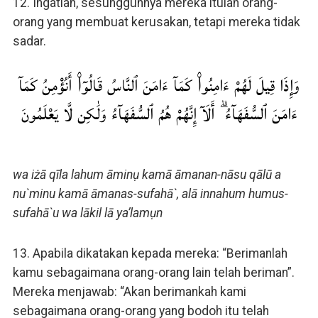
12. Ingatlah, sesungguhnya mereka itulah orang-
orang yang membuat kerusakan, tetapi mereka tidak
sadar.
وَإِذَا قِيلَ لَهُمْ ءَامِنُوا۟ كَمَآ ءَامَنَ ٱلنَّاسُ قَالُوٓا۟ أَنُؤْمِنُ كَمَآ
ءَامَنَ ٱلسُّفَهَآءُ ۗ أَلَآ إِنَّهُمْ هُمُ ٱلسُّفَهَآءُ وَلَٰكِن لَّا يَعْلَمُونَ
wa iżā qīla lahum āminụ kamā āmanan-nāsu qālū a
nu`minu kamā āmanas-sufahā`, alā innahum humus-
sufahā`u wa lākil lā ya’lamụn
13. Apabila dikatakan kepada mereka: “Berimanlah
kamu sebagaimana orang-orang lain telah beriman”.
Mereka menjawab: “Akan berimankah kami
sebagaimana orang-orang yang bodoh itu telah