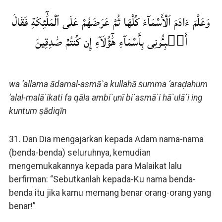
وَعَلَّمَ ءَادَمَ ٱلْأَسْمَآءَ كُلَّهَا ثُمَّ عَرَضَهُمْ عَلَى ٱلْمَلَٰٓئِكَةِ فَقَالَ
أَنۢبِـُٔونِى بِأَسْمَآءِ هَٰٓؤُلَآءِ إِن كُنتُمْ صَٰدِقِينَ
wa ‘allama ādamal-asmā`a kullahā ṡumma ‘araḍahum
‘alal-malā`ikati fa qāla ambi`ụnī bi`asmā`i hā`ulā`i ing
kuntum ṣādiqīn
31. Dan Dia mengajarkan kepada Adam nama-nama
(benda-benda) seluruhnya, kemudian
mengemukakannya kepada para Malaikat lalu
berfirman: “Sebutkanlah kepada-Ku nama benda-
benda itu jika kamu memang benar orang-orang yang
benar!”