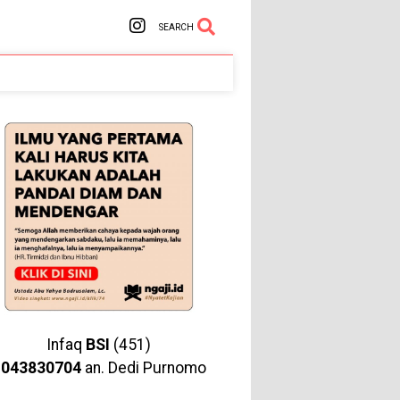
SEARCH
Infaq
BSI
(451)
1043830704
an. Dedi Purnomo