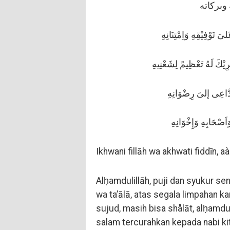
وبركاته
َرِيْكَ لَهُ تَعْظِيمً لِشَعْنِيهِ
Ikhwani fillāh wa akhwati fiddīn, 
Alḥamdulillāh, puji dan syukur se
wa ta’ālā, atas segala limpahan k
sujud, masih bisa shålāt, alḥamdul
salam tercurahkan kepada nabi kita Muḥammad ﷺ, dan j