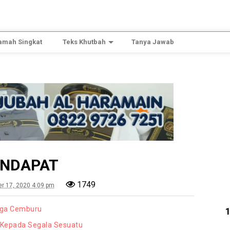
amah Singkat
Teks Khutbah
Tanya Jawab
ENDAPAT
1749
r 17, 2020 4:09 pm
urga Cemburu
n Kepada Segala Sesuatu