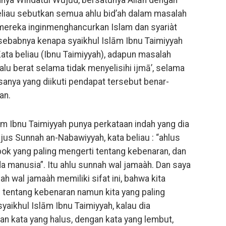
nya Wihdatul Wujūd, bersatunya Allǻh dengan
liau sebutkan semua ahlu bid’ah dalam masalah
t mereka inginmenghancurkan Islam dan syariàt
ata beliau (Ibnu Taimiyyah), adapun masalah
lalu berat selama tidak menyelisihi ijmā’, selama
sanya yang diikuti pendapat tersebut benar-
an.
lām Ibnu Taimiyyah punya perkataan indah yang dia
us Sunnah an-Nabawiyyah, kata beliau : “ahlus
ok yang paling mengerti tentang kebenaran, dan
a manusia”. Itu ahlu sunnah wal jamaàh. Dan saya
h wal jamaàh memiliki sifat ini, bahwa kita
i tentang kebenaran namun kita yang paling
yaikhul Islām Ibnu Taimiyyah, kalau dia
 kata yang halus, dengan kata yang lembut,