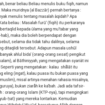
h, benar beliau Beliau menulis buku fiqih, namun
 Maka muridnya (al Bazzār) pernah bertanya :
nyak menulis tentang masalah àqidah? Apa
ata beliau : Masalah furū’ (fiqih) itu perkaranya
 bertaqlid kepada ùlama yang mu’tabar yang
-hab), maka dia boleh berpendapat dengan
sebut, selama dia tidak tahu dalilnya, selama
ng ditaqlidi tersebut. Adapun masala ushūl
 banyak ahlul bida’ (orang-orang sesat) pengikut
kalam), al Bāthiniyyah, yang mengatakan syariàt ini
. Seperti yang mengatakan : kalau shålāt itu
g eling (ingat), kalau puasa itu bukan puasa yang
muslim), misal artinya menahan rahasia misalnya,
guruya), bukan ziaråh ke ka’bah. Jadi ada tafsir-
ah : orang-orang Islam (KTP-nya), tapi mengingkari
syub-ḥat) yang mereka lontarkan. Kemudian