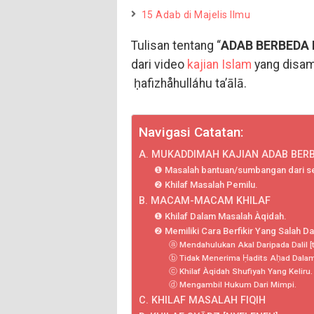
15 Adab di Majelis Ilmu
Tulisan tentang “
ADAB BERBEDA
dari video
kajian Islam
yang disam
ḥafizhåhullǻhu ta’ālā.
Navigasi Catatan:
A. MUKADDIMAH KAJIAN ADAB BER
❶ Masalah bantuan/sumbangan dari seb
❷ Khilaf Masalah Pemilu.
B. MACAM-MACAM KHILAF
❶ Khilaf Dalam Masalah Àqidah.
❷ Memiliki Cara Berfikir Yang Salah Dal
ⓐ Mendahulukan Akal Daripada Dalil [t
ⓑ Tidak Menerima Ḥadits Aḥad Dalam
ⓒ Khilaf Àqidah Shufiyah Yang Keliru.
ⓓ Mengambil Hukum Dari Mimpi.
C. KHILAF MASALAH FIQIH