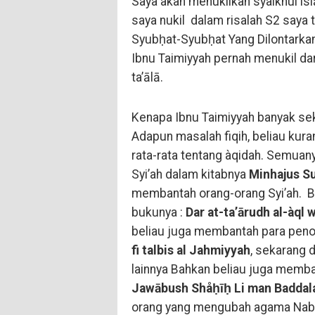
Saya akan menukilkan syaikhul isl
saya nukil dalam risalah S2 saya
Syubḥat-Syubḥat Yang Dilontarkan 
Ibnu Taimiyyah pernah menukil dar
ta’ālā.
Kenapa Ibnu Taimiyyah banyak se
Adapun masalah fiqih, beliau kura
rata-rata tentang àqidah. Semuan
Syi’ah dalam kitabnya
Minhajus S
membantah orang-orang Syi’ah. B
bukunya :
Dar at-ta’ārudh al-àql 
beliau juga membantah para penola
fi talbis al Jahmiyyah
, sekarang 
lainnya Bahkan beliau juga memba
Jawābush Shåḥīḥ Li man Baddala
orang yang mengubah agama Nabi ‘Is