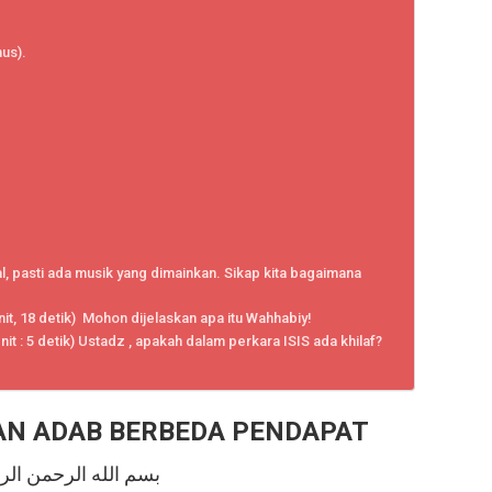
nus).
, pasti ada musik yang dimainkan. Sikap kita bagaimana
nit, 18 detik) Mohon dijelaskan apa itu Wahhabiy!
enit : 5 detik) Ustadz , apakah dalam perkara ISIS ada khilaf?
AN ADAB BERBEDA PENDAPAT
بسم الله الرحمن الر