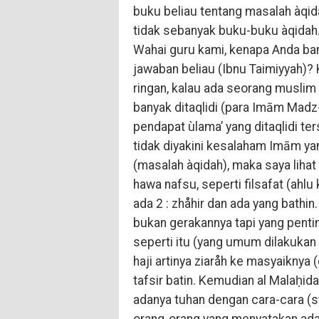
buku beliau tentang masalah àqida
tidak sebanyak buku-buku àqidah.
Wahai guru kami, kenapa Anda ba
jawaban beliau (Ibnu Taimiyyah)? K
ringan, kalau ada seorang muslim
banyak ditaqlidi (para Imām Madz
pendapat ùlama’ yang ditaqlidi ter
tidak diyakini kesalaham Imām ya
(masalah àqidah), maka saya lihat
hawa nafsu, seperti filsafat (ahlu 
ada 2 : zhåhir dan ada yang bathin
bukan gerakannya tapi yang pentin
seperti itu (yang umum dilakukan 
haji artinya ziaråh ke masyaiknya (
tafsir batin. Kemudian al Malaḥid
adanya tuhan dengan cara-cara (