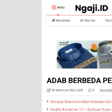
MENU
Beranda
Al-Qur’an
Cer
ADAB BERBEDA P
Ali Mahmudi Abu Luthfi
0
Novembe
Amalan Wanita Ini Bikin Bidadari S
Hadits Arbain ke 17 – Berbuat Ihsa