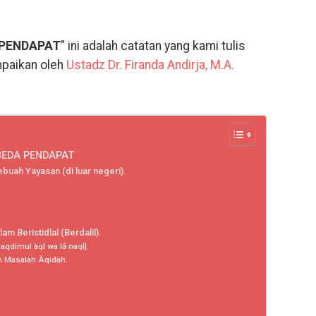
 PENDAPAT
” ini adalah catatan yang kami tulis
paikan oleh
Ustadz Dr. Firanda Andirja, M.A.
BEDA PENDAPAT
uah Yayasan (di luar negeri).
am Beristidlal (Berdalil).
aqdimul àql wa lā naql].
 Masalah Àqidah.