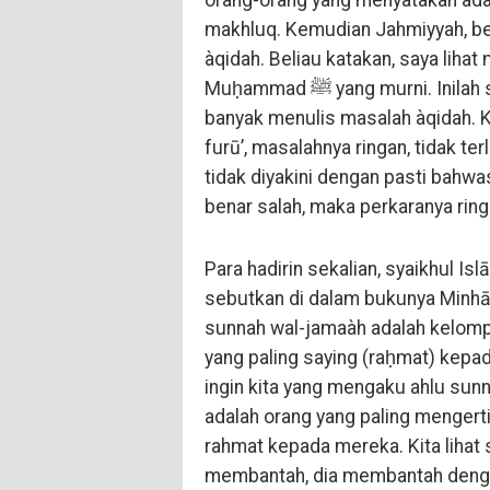
orang-orang yang menyatakan ada
makhluq. Kemudian Jahmiyyah, be
àqidah. Beliau katakan, saya liha
Muḥammad ﷺ yang murni. Inilah sebabnya kenapa syaikhul Islām Ibnu Taimiyyah
banyak menulis masalah àqidah. K
furū’, masalahnya ringan, tidak ter
tidak diyakini dengan pasti bahwa
benar salah, maka perkaranya ring
Para hadirin sekalian, syaikhul Is
sebutkan di dalam bukunya Minhāj
sunnah wal-jamaàh adalah kelomp
yang paling saying (raḥmat) kepad
ingin kita yang mengaku ahlu sunna
adalah orang yang paling mengert
rahmat kepada mereka. Kita lihat s
membantah, dia membantah dengan