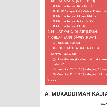
D. KHILAF SYĀDZ [NYELENEH]
❶ Membolehkan Riba Fadhl.
❷ Jimā` Dengan Istri Melalui Dubur (A
❸ Membolehkan Minum Khåmr
❹ Membolehkan Nikah Mut’ah
❺ Membolehkan Musik.
E. KHILAF YANG DHÅ’IF [LEMAH]
F. KHILAF YANG QÅWIY [KUAT]
G. FURU’UL AQIDAH
H. ḤUSNUZHÅN TATKALA KHILAF.
I. TANYA JAWAB
⓵ Jika kita pergi ke tempat makan/mal
ustadz?
⓶ menit ke 73: 13: 18 ( satu jam, 13 me
⓷ Menit ke 81 : 05:06 ( satu jam : 21 m
Video
A. MUKADDIMAH KAJI
حيم