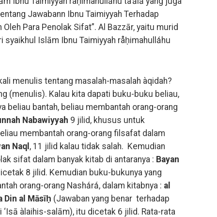
ām Ibnu Taimiyyah råḥimahullǻhu ta’ālā yang juga
 tentang Jawabann Ibnu Taimiyyah Terhadap
Oleh Para Penolak Sifat”. Al Bazzār, yaitu murid
i syaikhul Islām Ibnu Taimiyyah råḥimahullǻhu
kali menulis tentang masalah-masalah àqidah?
ng (menulis). Kalau kita dapati buku-buku beliau,
ya beliau bantah, beliau membantah orang-orang
unnah Nabawiyyah
9 jilid, khusus untuk
eliau membantah orang-orang filsafat dalam
wan Naql
, 11 jilid kalau tidak salah. Kemudian
k sifat dalam banyak kitab di antaranya :
Bayan
dicetak 8 jilid. Kemudian buku-bukunya yang
ntah orang-orang Nashǻrǻ, dalam kitabnya :
al
 Din al Māsīḥ
(Jawaban yang benar terhadap
ā àlaihis-salām), itu dicetak 6 jilid. Rata-rata