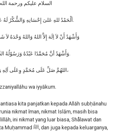
السلام عليكم ورحمة الله 
اَلْحَمْدُ للهِ عَلىَ إِحْسَانِهِ وَالشُّكْرُ لَهُ عَلىَ تَوْفِيْقِهِ وَاِمْتِنَانِهِ.
وَأَشْهَدُ أَنْ لاَ اِلَهَ إِلاَّ اللهُ وَاللهُ وَحْدَهُ لاَ ش
وَأَشْهَدُ أنَّ مُحَمَّدًا عَبْدُهُ وَرَسُوْلُهُ الدَّاعِى إلىَ رِضْوَانِهِ.
اللهُمَّ صَلِّ عَلَى مُحَمَّدٍ وِعَلَى اَلِهِ وَاَصْحَابِهِ وَإِخْوَانِهِ،
aàzzaniyallǻhu wa iyyākum.
nantiasa kita panjatkan kepada Allǻh subḥānahu
arunia nikmat īman, nikmat Islām, masih bisa
illāh, ini nikmat yang luar biasa, Shålawat dan
uga kepada keluarganya,