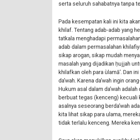
serta seluruh sahabatnya tanpa te
Pada kesempatan kali ini kita aka
khilaf. Tentang adab-adab yang h
tatkala menghadapi permasalahan k
adab dalam permasalahan khilafiy
sikap arogan, sikap mudah menyal
masalah yang dijadikan ḥujjah un
khilafkan oleh para ùlamā’. Dan 
da’wah. Karena da’wah ingin oran
Hukum asal dalam da’wah adalah d
berbuat tegas (kenceng) kecuali 
asalnya seseorang berda’wah ada
kita lihat sikap para ulama, mere
tidak terlalu kenceng. Mereka ke