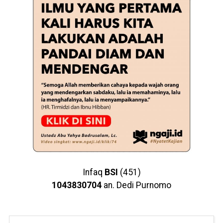
Infaq
BSI
(451)
1043830704
an. Dedi Purnomo