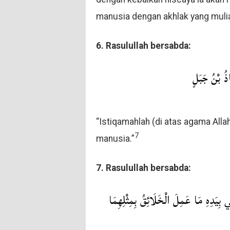
manusia dengan akhlak yang mulia
6. Rasulullah bersabda:
ذُ بْنُ جَبَلٍ
“Istiqamahlah (di atas agama Al
7
manusia.”
7. Rasulullah bersabda:
يَدِهِ مَا عَمِلَ الْخَلَائِقُ بِمِثْلِهِمَا