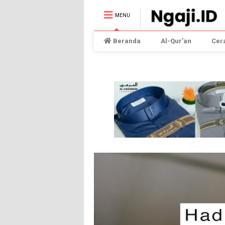
MENU
Beranda
Al-Qur’an
Cer