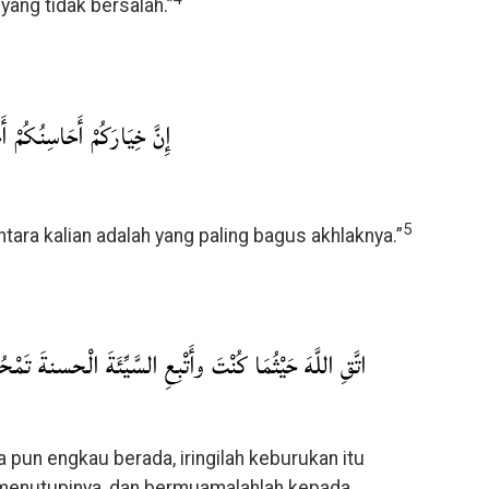
yang tidak bersalah.”
إِنَّ خِيَارَكُمْ أَحَاسِنُكُمْ أَ
5
tara kalian adalah yang paling bagus akhlaknya.”
اتَّقِ اللَّهَ حَيْثُمَا كُنْتَ وأَتْبِعِ السَّيِّئَةَ الْحسنةَ ت
 pun engkau berada, iringilah keburukan itu
 menutupinya, dan bermuamalahlah kepada