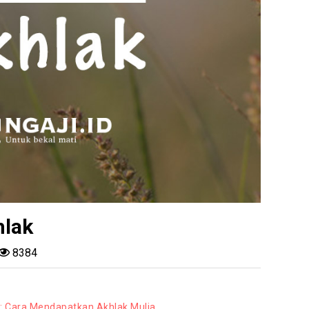
hlak
8384
: Cara Mendapatkan Akhlak Mulia