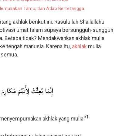
, Memuliakan Tamu, dan Adab Bertetangga
tang akhlak berikut ini. Rasulullah Shallallahu
motivasi umat Islam supaya bersungguh-sungguh
ia. Betapa tidak? Mendakwahkan akhlak mulia
ke tengah manusia. Karena itu,
akhlak
mulia
a semua.
إِنَّمَا بُعِثْتُ لِأُتَمِّمَ مَكَارِمَ 
1
menyempurnakan akhlak yang mulia.”
lam beberapa nukilan riwayat berikut.