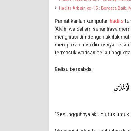
Hadits Arbain ke-15 : Berkata Baik
Perhatikanlah kumpulan
hadits
ten
‘Alaihi wa Sallam senantiasa me
menghiasi diri dengan akhlak mul
merupakan misi diutusnya beliau 
termasuk warisan beliau bagi kit
Beliau bersabda:
الْأَخْلَاقِ
“Sesungguhnya aku diutus untuk 
Motivasi di atas terlihat jelas da