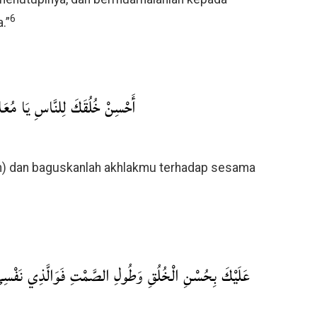
6
.”
أَحْسِنْ خُلُقَكَ لِلنَّاسِ يَا مُعَا
lah) dan baguskanlah akhlakmu terhadap sesama
عَلَيْكَ بِحُسْنِ الْخُلُقِ وَطُولِ الصَّمْتِ فَوَالَّذِي نَفْسِي بِ