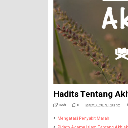
Hadits Tentang Ak
Dedi
0
Maret 7, 2019 1:03 pm
Mengatasi Penyakit Marah
Pidato Agama Islam Tentang Akhlak