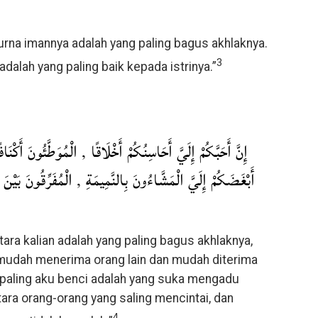
rna imannya adalah yang paling bagus akhlaknya.
3
 adalah yang paling baik kepada istrinya.”
إِنَّ أَحَبَّكُمْ إِلَيَّ أَحَاسِنُكُمْ أَخْلَاقًا , الْمُوَطَّئُونَ أَكْنَاف
أَبْغَضَكُمْ إِلَيَّ الْمَشَّاءُونَ بِالنَّمِيمَةِ , الْمُفَرِّقُونَ بَيْنَ ال
ntara kalian adalah yang paling bagus akhlaknya,
g mudah menerima orang lain dan mudah diterima
 paling aku benci adalah yang suka mengadu
ra orang-orang yang saling mencintai, dan
4