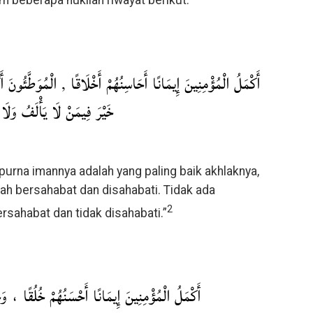
أَكْمَلُ الْمُؤْمِنِينَ إِيمَانًا أَحَاسِنُهُمْ أَخْلَاقًا , الْمُوَطَّئُونَ أَ
خَيْرَ فِيمَنْ لَا يَأْلَفُ وَلَا
rna imannya adalah yang paling baik akhlaknya,
ah bersahabat dan disahabati. Tidak ada
2
rsahabat dan tidak disahabati.”
أَكْمَلُ الْمُؤْمِنِينَ إِيمَانًا أَحْسَنُهُمْ خُلُقًا ، وَخِ