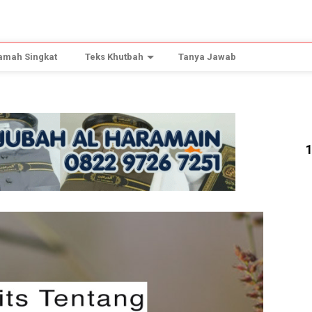
amah Singkat
Teks Khutbah
Tanya Jawab