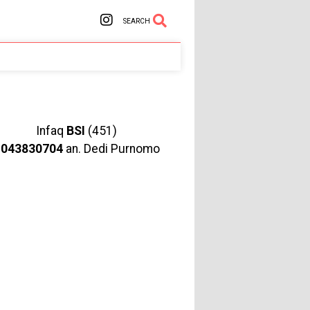
SEARCH
Infaq
BSI
(451)
1043830704
an. Dedi Purnomo