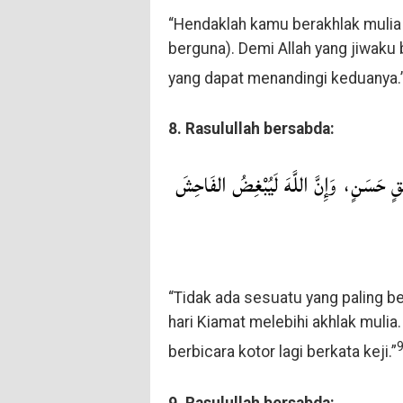
“Hendaklah kamu berakhlak mulia d
berguna). Demi Allah yang jiwaku 
yang dapat menandingi keduanya.
8. Rasulullah bersabda:
ُقٍ حَسَنٍ، وَإِنَّ اللَّهَ لَيُبْغِضُ الفَاحِشَ
“Tidak ada sesuatu yang paling 
hari Kiamat melebihi akhlak muli
berbicara kotor lagi berkata keji.”