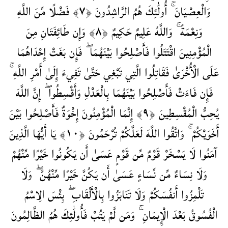
وَالْعِصْيَانَ ۚ أُولَٰئِكَ هُمُ الرَّاشِدُونَ ‎﴿٧﴾‏ فَضْلًا مِّنَ اللَّهِ
وَنِعْمَةً ۚ وَاللَّهُ عَلِيمٌ حَكِيمٌ ‎﴿٨﴾‏ وَإِن طَائِفَتَانِ مِنَ
الْمُؤْمِنِينَ اقْتَتَلُوا فَأَصْلِحُوا بَيْنَهُمَا ۖ فَإِن بَغَتْ إِحْدَاهُمَا
عَلَى الْأُخْرَىٰ فَقَاتِلُوا الَّتِي تَبْغِي حَتَّىٰ تَفِيءَ إِلَىٰ أَمْرِ اللَّهِ ۚ
فَإِن فَاءَتْ فَأَصْلِحُوا بَيْنَهُمَا بِالْعَدْلِ وَأَقْسِطُوا ۖ إِنَّ اللَّهَ
يُحِبُّ الْمُقْسِطِينَ ‎﴿٩﴾‏ إِنَّمَا الْمُؤْمِنُونَ إِخْوَةٌ فَأَصْلِحُوا بَيْنَ
أَخَوَيْكُمْ ۚ وَاتَّقُوا اللَّهَ لَعَلَّكُمْ تُرْحَمُونَ ‎﴿١٠﴾‏ يَا أَيُّهَا الَّذِينَ
آمَنُوا لَا يَسْخَرْ قَوْمٌ مِّن قَوْمٍ عَسَىٰ أَن يَكُونُوا خَيْرًا مِّنْهُمْ
وَلَا نِسَاءٌ مِّن نِّسَاءٍ عَسَىٰ أَن يَكُنَّ خَيْرًا مِّنْهُنَّ ۖ وَلَا
تَلْمِزُوا أَنفُسَكُمْ وَلَا تَنَابَزُوا بِالْأَلْقَابِ ۖ بِئْسَ الِاسْمُ
الْفُسُوقُ بَعْدَ الْإِيمَانِ ۚ وَمَن لَّمْ يَتُبْ فَأُولَٰئِكَ هُمُ الظَّالِمُونَ