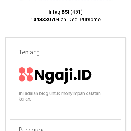
Infaq
BSI
(451)
1043830704
an. Dedi Purnomo
Tentang
Ini adalah blog untuk menyimpan catatan
kajian.
Pengguna