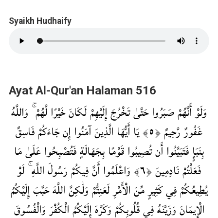
Syaikh Hudhaify
Ayat Al-Qur'an Halaman 516
وَلَوْ أَنَّهُمْ صَبَرُوا حَتَّىٰ تَخْرُجَ إِلَيْهِمْ لَكَانَ خَيْرًا لَّهُمْ ۚ وَاللَّهُ
غَفُورٌ رَّحِيمٌ ‎﴿٥﴾‏ يَا أَيُّهَا الَّذِينَ آمَنُوا إِن جَاءَكُمْ فَاسِقٌ
بِنَبَإٍ فَتَبَيَّنُوا أَن تُصِيبُوا قَوْمًا بِجَهَالَةٍ فَتُصْبِحُوا عَلَىٰ مَا
فَعَلْتُمْ نَادِمِينَ ‎﴿٦﴾‏ وَاعْلَمُوا أَنَّ فِيكُمْ رَسُولَ اللَّهِ ۚ لَوْ
يُطِيعُكُمْ فِي كَثِيرٍ مِّنَ الْأَمْرِ لَعَنِتُّمْ وَلَٰكِنَّ اللَّهَ حَبَّبَ إِلَيْكُمُ
الْإِيمَانَ وَزَيَّنَهُ فِي قُلُوبِكُمْ وَكَرَّهَ إِلَيْكُمُ الْكُفْرَ وَالْفُسُوقَ