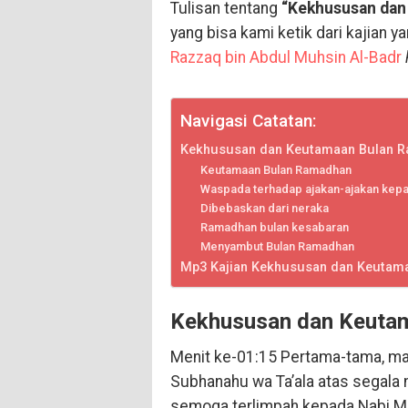
Tulisan tentang
“Kekhususan dan
yang bisa kami ketik dari kajian 
Razzaq bin Abdul Muhsin Al-Badr
Navigasi Catatan:
Kekhususan dan Keutamaan Bulan 
Keutamaan Bulan Ramadhan
Waspada terhadap ajakan-ajakan kep
Dibebaskan dari neraka
Ramadhan bulan kesabaran
Menyambut Bulan Ramadhan
Mp3 Kajian Kekhususan dan Keutam
Kekhususan dan Keuta
Menit ke-01:15 Pertama-tama, mari
Subhanahu wa Ta’ala atas segala 
semoga terlimpah kepada Nabi Mu