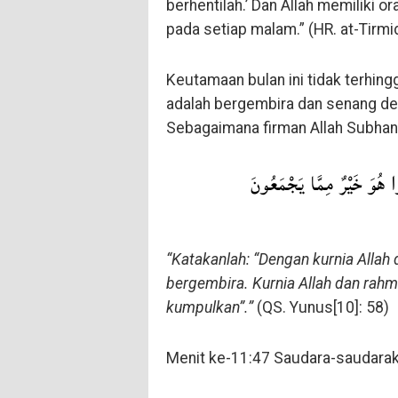
berhentilah.’ Dan Allah memiliki o
pada setiap malam.” (HR. at-Tirmi
Keutamaan bulan ini tidak terhing
adalah bergembira dan senang de
Sebagaimana firman Allah Subhana
ُوا هُوَ خَيْرٌ مِمَّا يَجْمَعُونَ
“Katakanlah: “Dengan kurnia Allah
bergembira. Kurnia Allah dan rahma
kumpulkan”.”
(QS. Yunus[10]: 58)
Menit ke-11:47 Saudara-saudarak