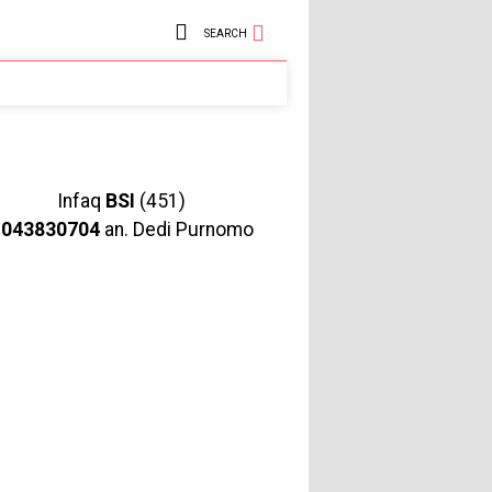
SEARCH
Infaq
BSI
(451)
1043830704
an. Dedi Purnomo