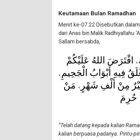
Keutamaan Bulan Ramadhan
Menit ke-07:22 Disebutkan dala
dari Anas bin Malik Radhiyallahu ‘
Sallam bersabda,
، ﺍﻓْﺘَﺮَﺽَ ﺍﻟﻠﻪُ ﻋَﻠَﻴْﻜُﻢْ
ﺗُﻐْﻠَﻖُ ﻓِﻴﻪِ ﺃَﺑْﻮَﺍﺏُ ﺍﻟْﺠَﺤِﻴﻢِ
ﺧَﻴْﺮٌ ﻣِﻦْ ﺃَﻟْﻒِ ﺷَﻬْﺮٍ، ﻣَﻦْ
 ﺣُﺮِﻡَ
“Telah datang kepada kalian Ramad
kalian berpuasa padanya. Pintu-pi