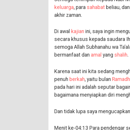
keluarga
, para
sahabat
beliau, da
akhir zaman.
Di awal
kajian
ini, saya ingin meng
secara khusus kepada saudara Ih
semoga Allah Subhanahu wa Ta’a
bermanfaat dan
amal
yang
shalih
.
Karena saat ini kita sedang meng
penuh
berkah
, yaitu bulan
Ramadh
pada hari ini adalah seputar ba
bagaimana menyiapkan diri mengha
Dan tidak lupa saya mengucapkan
Menit ke-04:13 Para pendengar s