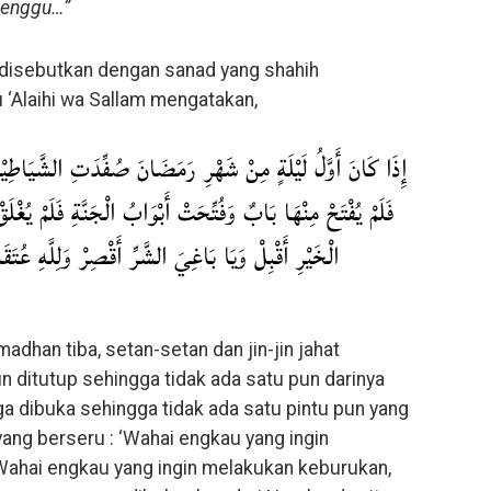
elenggu…”
disebutkan dengan sanad yang shahih
 ‘Alaihi wa Sallam mengatakan,
إِذَا كَانَ أَوَّلُ لَيْلَةٍ مِنْ شَهْرِ رَمَضَانَ صُفِّدَتِ الشَّيَاطِيْنُ
فَلَمْ يُفْتَحْ مِنْهَا بَابٌ وَفُتِّحَتْ أَبْوَابُ الْجَنَّةِ فَلَمْ يُغْ
الْخَيْرِ أَقْبِلْ وَيَا بَاغِيَ الشَّرِّ أَقْصِرْ وَلِلَّهِ عُتَقَ
dhan tiba, setan-setan dan jin-jin jahat
n ditutup sehingga tidak ada satu pun darinya
ga dibuka sehingga tidak ada satu pintu pun yang
ang berseru : ‘Wahai engkau yang ingin
Wahai engkau yang ingin melakukan keburukan,