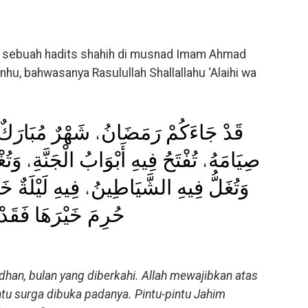
m sebuah hadits shahih di musnad Imam Ahmad
Anhu, bahwasanya Rasulullah Shallallahu ‘Alaihi wa
ﻗَﺪْ ﺟَﺎﺀَﻛُﻢْ ﺭَﻣَﻀَﺎﻥُ، ﺷَﻬْﺮٌ ﻣُﺒَﺎﺭَﻙٌ
ﺻِﻴَﺎﻣَﻪُ، ﺗُﻔْﺘَﺢُ ﻓِﻴﻪِ ﺃَﺑْﻮَﺍﺏُ ﺍﻟْﺠَﻨَّﺔِ، ﻭَ،
ﻭَﺗُﻐَﻞُّ ﻓِﻴﻪِ ﺍﻟﺸَّﻴَﺎﻃِﻴﻦُ، ﻓِﻴﻪِ ﻟَﻴْﻠَﺔٌ 
ﺣُﺮِﻡَ ﺧَﻴْﺮَﻫَﺎ ﻓَﻘَﺪْ
han, bulan yang diberkahi. Allah mewajibkan atas
ntu surga dibuka padanya. Pintu-pintu Jahim