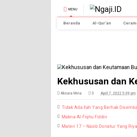
MENU
Beranda
Al-Qur’an
Cerama
Kekhususan dan K
Aksara Mina
0
April 7, 2022 5:09 pm
Tidak Ada Ilah Yang Berhak Disemba
Makna Al-Fiqhu Fiddin
Materi 17 – Nasib Donatur Yang Riya