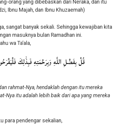
rang-orang yang dibebaskan dari Neraka, dan itu
dzi, Ibnu Majah, dan Ibnu Khuzaemah)
ga, sangat banyak sekali. Sehingga kewajiban kita
ngan masuknya bulan Ramadhan ini.
hu wa Ta’ala,
قُلْ بِفَضْلِ اللَّهِ وَبِرَحْمَتِهِ فَبِذَٰلِكَ فَلْيَفْرَح
 dan rahmat-Nya, hendaklah dengan itu mereka
t-Nya itu adalah lebih baik dari apa yang mereka
u para pendengar sekalian,