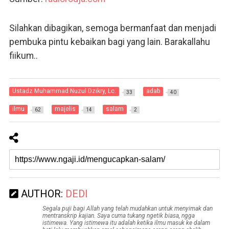
Silahkan dibagikan, semoga bermanfaat dan menjadi
pembuka pintu kebaikan bagi yang lain. Barakallahu
fiikum..
Ustadz Muhammad Nuzul Dzikry, Lc.
adab
33
40
ilmu
majelis
salam
62
14
2
AUTHOR:
DEDI
Segala puji bagi Allah yang telah mudahkan untuk menyimak dan
mentranskrip kajian. Saya cuma tukang ngetik biasa, ngga
istimewa. Yang istimewa itu adalah ketika ilmu masuk ke dalam