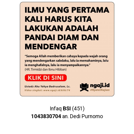
Infaq
BSI
(451)
1043830704
an. Dedi Purnomo