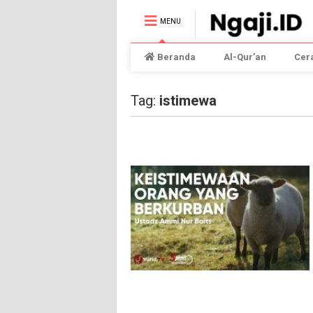
MENU
Beranda
Al-Qur’an
Cer
Tag:
istimewa