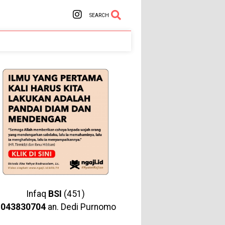
SEARCH
Infaq
BSI
(451)
1043830704
an. Dedi Purnomo