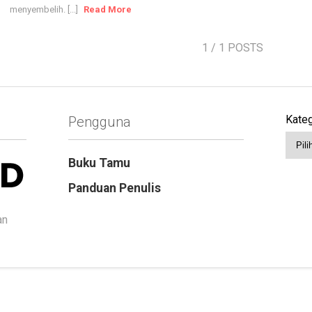
menyembelih. [...]
Read More
1
/ 1 POSTS
Kateg
Pengguna
Buku Tamu
Panduan Penulis
an