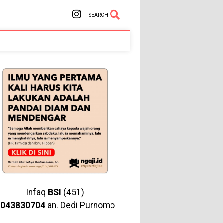
SEARCH
Infaq
BSI
(451)
1043830704
an. Dedi Purnomo