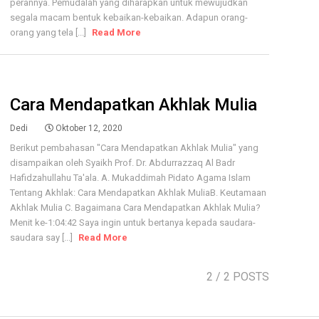
perannya. Pemudalah yang diharapkan untuk mewujudkan
segala macam bentuk kebaikan-kebaikan. Adapun orang-
orang yang tela [...]
Read More
Cara Mendapatkan Akhlak Mulia
Dedi
Oktober 12, 2020
Berikut pembahasan "Cara Mendapatkan Akhlak Mulia" yang
disampaikan oleh Syaikh Prof. Dr. Abdurrazzaq Al Badr
Hafidzahullahu Ta'ala. A. Mukaddimah Pidato Agama Islam
Tentang Akhlak: Cara Mendapatkan Akhlak MuliaB. Keutamaan
Akhlak Mulia C. Bagaimana Cara Mendapatkan Akhlak Mulia?
Menit ke-1:04:42 Saya ingin untuk bertanya kepada saudara-
saudara say [...]
Read More
2
/ 2 POSTS