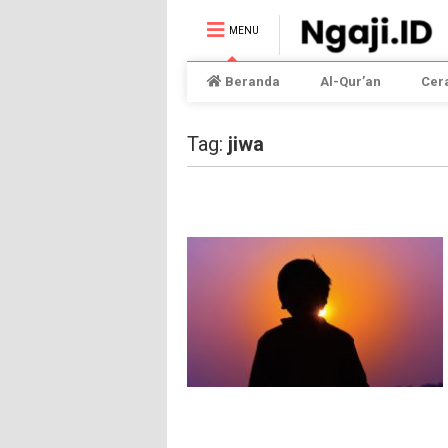
MENU
Beranda
Al-Qur’an
Cer
Tag:
jiwa