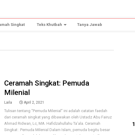
amah Singkat
Teks Khutbah
Tanya Jawab
Ceramah Singkat: Pemuda
Milenial
Laila
April 2, 2021
Tulisan tentang “Pemuda Milenial” ini adalah catatan faedah
dari ceramah singkat yang dibawakan oleh Ustadz Abu Fairuz
Ahmad Ridwan, Lc, MA. Hafidzahullahu Ta’ala. Ceramah
Singkat : Pemuda Milenial Dalam Islam, pemuda begitu besar