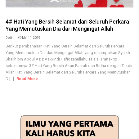
4# Hati Yang Bersih Selamat dari Seluruh Perkara
Yang Memutuskan Dia dari Mengingat Allah
Dedi
Mei 11, 2019
Berikut pembahasan Hati Yang Bersih Selamat dari Seluruh Perkara
Yang Memutuskan Dia dari Mengingat Allah yang disampaikan Syaikh
Shalih bin Abdul Aziz As-Sindi Hafidzahullahu Ta’ala. Transkrip
sebelumnya: 3# Hati Yang Bersih Akan Pasrah dan Ridha dengan Takdir
Allah Hati Yang Bersih Selamat dari Seluruh Perkara Yang Memutuskan
D [...]
Read More