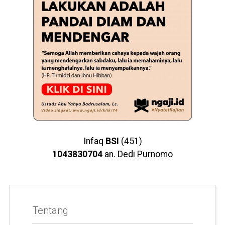
Infaq
BSI
(451)
1043830704
an. Dedi Purnomo
Tentang