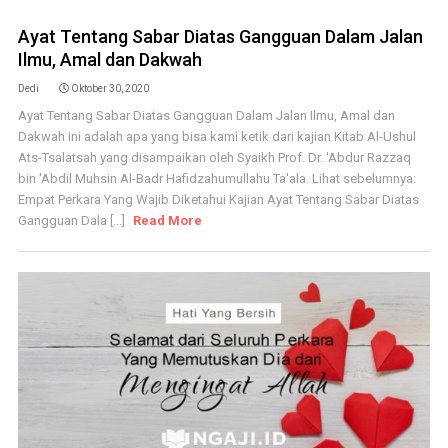
Ayat Tentang Sabar Diatas Gangguan Dalam Jalan
Ilmu, Amal dan Dakwah
Dedi
Oktober 30, 2020
Ayat Tentang Sabar Diatas Gangguan Dalam Jalan Ilmu, Amal dan
Dakwah ini adalah apa yang bisa kami ketik dari kajian Kitab Al-Ushul
Ats-Tsalatsah yang disampaikan oleh Syaikh Prof. Dr. 'Abdur Razzaq
bin 'Abdil Muhsin Al-Badr Hafidzahumullahu Ta'ala. Lihat sebelumnya:
Empat Perkara Yang Wajib Diketahui Kajian Ayat Tentang Sabar Diatas
Gangguan Dala [...]
Read More