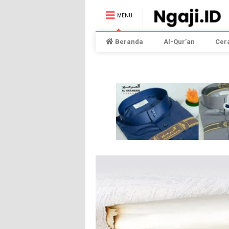
MENU
Beranda
Al-Qur’an
Cer