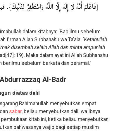
فَاعْلَمْ أَنَّهُ لا إِلَهَ إِلَّا اللَّهُ وَاسْتَغْفِرْ لِذَ.
imahullah dalam kitabnya: ‘Bab ilmu sebelum
lah firman Allah Subhanahu wa Ta’ala: ‘
Ketahuilah
erhak disembah selain Allah dan minta ampunlah
d[47]: 19). Maka dalam ayat ini Allah Subhanahu
h berilmu sebelum berkata dan beramal.”
‘Abdurrazzaq Al-Badr
gun diatas dalil
a pengarang Rahimahullah menyebutkan empat
dan
sabar
, beliau menyebutkan dalil wajibnya
i pembukaan kitab ini, ketika beliau menyebutkan
butkan bahwasanya wajib bagi setiap muslim