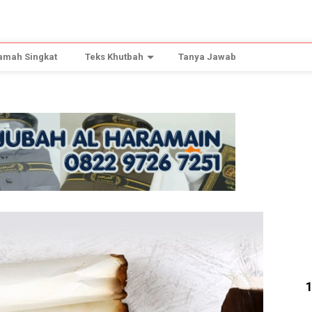
amah Singkat
Teks Khutbah
Tanya Jawab