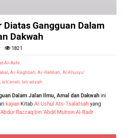
r Diatas Gangguan Dalam
dan Dakwah
1821
at Al-Ashr
wakal, Ar-Raghbah, Ar-Rahbah, Al-Khusyu’
Isti’anah, Isti’adzah
guan Dalam Jalan Ilmu, Amal dan Dakwah
ini
ari
kajian
Kitab
Al-Ushul Ats-Tsalatsah
yang
 ‘Abdur Razzaq bin ‘Abdil Muhsin Al-Badr