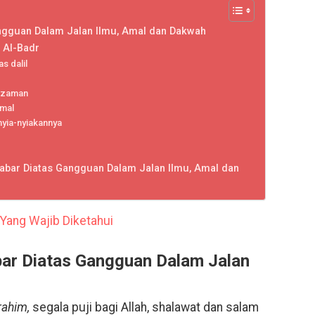
angguan Dalam Jalan Ilmu, Amal dan Dakwah
 Al-Badr
s dalil
u zaman
amal
nyia-nyiakannya
abar Diatas Gangguan Dalam Jalan Ilmu, Amal dan
Yang Wajib Diketahui
bar Diatas Gangguan Dalam Jalan
rahim,
segala puji bagi Allah, shalawat dan salam