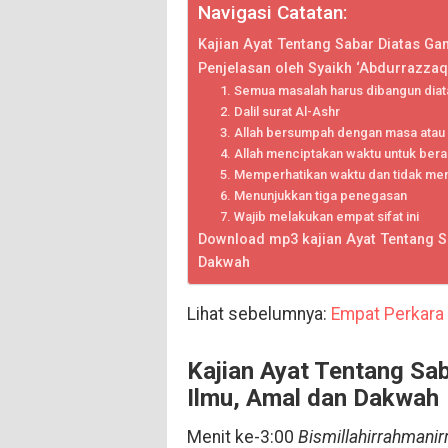
Navigasi Catatan:
Kajian Ayat Tentang Sabar Diatas G
Penjelasan oleh Syaikh ‘Abdurrazzaq
1. Semua masalah harus dibangun diata
2. Dalil surat Al-Ashr
3. Allah bersumpah dengan masa ata
4. Allah menciptakan waktu untuk ber
5. Memperhatikan waktu dan tidak me
6. Menunjukkan tiga penegasan
7. Wajib melakukan empat sifat ini
Download mp3 kajian Ayat Tentang S
Dakwah
Lihat sebelumnya:
Empat Perkara 
Kajian Ayat Tentang Sa
Ilmu, Amal dan Dakwah
Menit ke-3:00
Bismillahirrahmanir