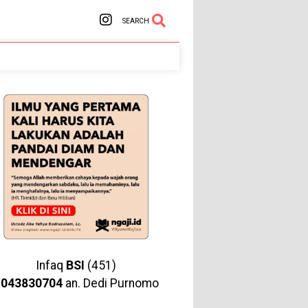
SEARCH
Infaq
BSI
(451)
1043830704
an. Dedi Purnomo