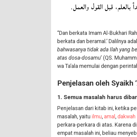
{نْبِكَ}. فبدأ بالعلم، قبل القول والعمل
“Dan berkata Imam Al-Bukhari Rah
berkata dan beramal.’ Dalilnya ada
bahwasanya tidak ada Ilah yang b
atas dosa-dosamu
‘ (QS. Muhamma
wa Ta’ala memulai dengan perinta
Penjelasan oleh Syaikh 
1. Semua masalah harus diban
Penjelasan dari kitab ini, ketik
masalah, yaitu
ilmu
,
amal
,
dakwah
perkara-perkara di atas. Karena d
empat masalah ini, beliau menye