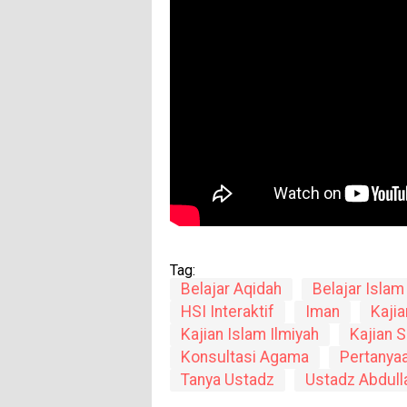
Tag:
Belajar Aqidah
Belajar Islam
HSI Interaktif
Iman
Kajia
Kajian Islam Ilmiyah
Kajian 
Konsultasi Agama
Pertanya
Tanya Ustadz
Ustadz Abdull