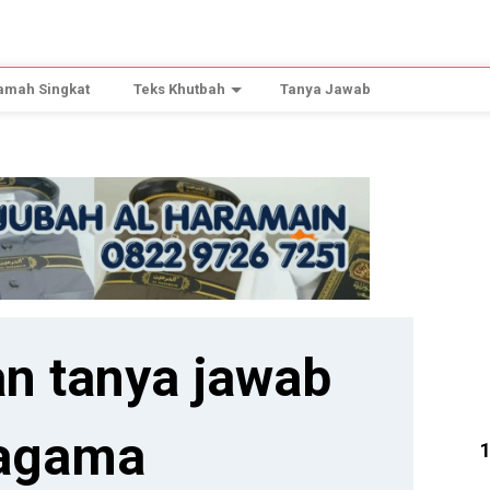
amah Singkat
Teks Khutbah
Tanya Jawab
n tanya jawab
agama