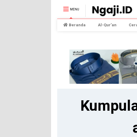
MENU
Beranda
Al-Qur’an
Cer
Kumpula