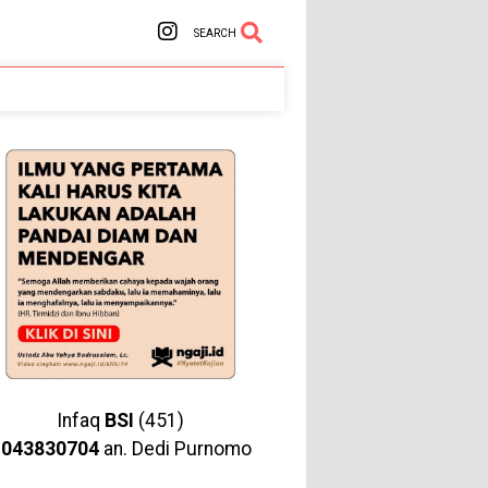
SEARCH
Infaq
BSI
(451)
1043830704
an. Dedi Purnomo