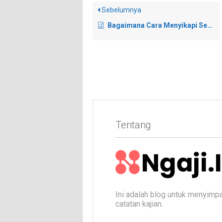
Sebelumnya
Bagaimana Cara Menyikapi Seorang Guru Yang Menganggap Remeh Hadits Palsu?
Tentang
Ini adalah blog untuk menyimp
catatan kajian.