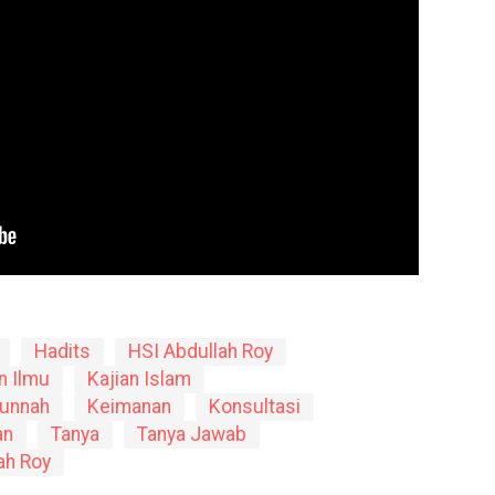
Hadits
HSI Abdullah Roy
n Ilmu
Kajian Islam
Sunnah
Keimanan
Konsultasi
an
Tanya
Tanya Jawab
ah Roy