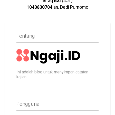
Infaq
BSI
(451)
1043830704
an. Dedi Purnomo
Tentang
Ini adalah blog untuk menyimpan catatan
kajian.
Pengguna