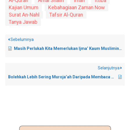
Al-Quran
Amal Shalih
Iman
Ittiba
Kajian Umum
Kebahagiaan Zaman Now
Surat An-Nahl
Tafsir Al-Quran
Tanya Jawab
Sebelumnya
Masih Perlukah Kita Memerlukan Ijma’ Kaum Muslimin Jika Sudah Jelas Dalil Dari AL-Qur’an dan As-Sunnah?
Selanjutnya
Bolehkah Lebih Sering Muroja’ah Daripada Membaca Al-Qur’an?