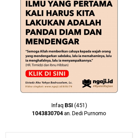
Infaq
BSI
(451)
1043830704
an. Dedi Purnomo