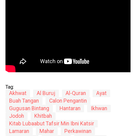
Tag:
Akhwat
Al Buruj
Al-Quran
Ayat
Buah Tangan
Calon Pengantin
Gugusan Bintang
Hantaran
Ikhwan
Jodoh
Khitbah
Kitab Lubaabut Tafsir Min Ibni Katsir
Lamaran
Mahar
Perkawinan