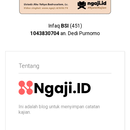
Infaq
BSI
(451)
1043830704
an. Dedi Purnomo
Tentang
Ini adalah blog untuk menyimpan catatan
kajian.