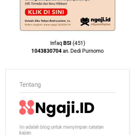
Infaq
BSI
(451)
1043830704
an. Dedi Purnomo
Tentang
Ini adalah blog untuk menyimpan catatan
kajian.