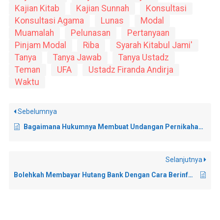
Kajian Kitab
Kajian Sunnah
Konsultasi
Konsultasi Agama
Lunas
Modal
Muamalah
Pelunasan
Pertanyaan
Pinjam Modal
Riba
Syarah Kitabul Jami'
Tanya
Tanya Jawab
Tanya Ustadz
Teman
UFA
Ustadz Firanda Andirja
Waktu
Sebelumnya
Bagaimana Hukumnya Membuat Undangan Pernikahan Untuk Non Muslim?
Selanjutnya
Bolehkah Membayar Hutang Bank Dengan Cara Berinfaq Dengan Nominal Yang Sama?