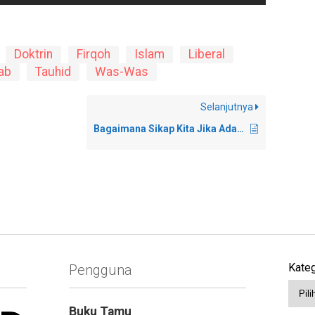
Doktrin
Firqoh
Islam
Liberal
ab
Tauhid
Was-Was
Selanjutnya
Bagaimana Sikap Kita Jika Ada Bangunan di Atas Kuburan Keluarga?
Kateg
Pengguna
Buku Tamu