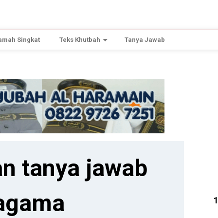
amah Singkat
Teks Khutbah
Tanya Jawab
n tanya jawab
agama