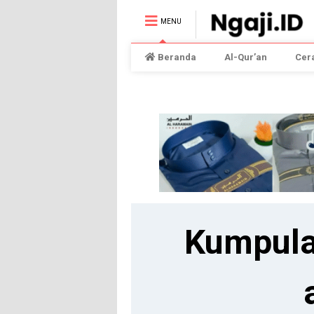
MENU
Beranda
Al-Qur’an
Cer
Kumpula