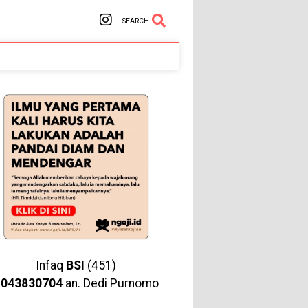
SEARCH
Infaq
BSI
(451)
1043830704
an. Dedi Purnomo