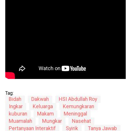
Tag:
Bidah
Dakwah
HSI Abdullah Roy
Ingkar
Keluarga
Kemungkaran
kuburan
Makam
Meninggal
Muamalah
Mungkar
Nasehat
Pertanyaan Interaktif
Syirik
Tanya Jawab