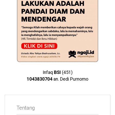
Infaq
BSI
(451)
1043830704
an. Dedi Purnomo
Tentang