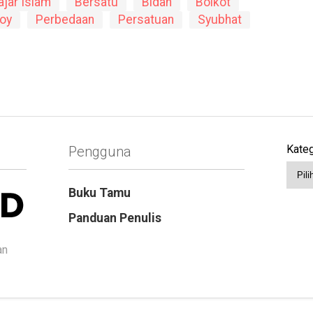
ajar Islam
Bersatu
Bidah
Boikot
Roy
Perbedaan
Persatuan
Syubhat
Kateg
Pengguna
Buku Tamu
Panduan Penulis
an