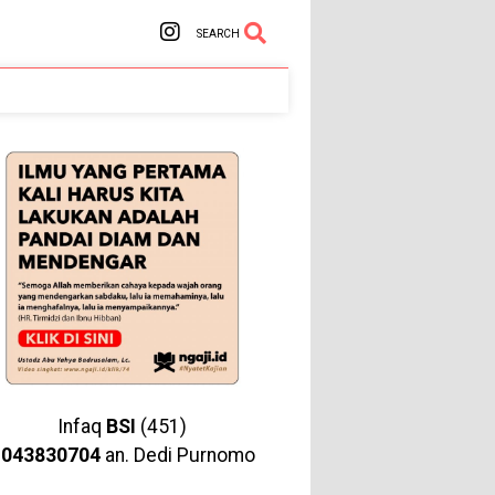
SEARCH
Infaq
BSI
(451)
1043830704
an. Dedi Purnomo