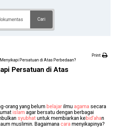
Cari
Print
Menyikapi Persatuan di Atas Perbedaan?
pi Persatuan di Atas
rang-orang yang belum
belajar
ilmu
agama
secara
 umat
islam
agar bersatu dengan berbagai
imbulkan
syubhat
untuk membiarkan ke
bid’aha
n
a kaum muslimin. Bagaimana
cara
menyikapinya?