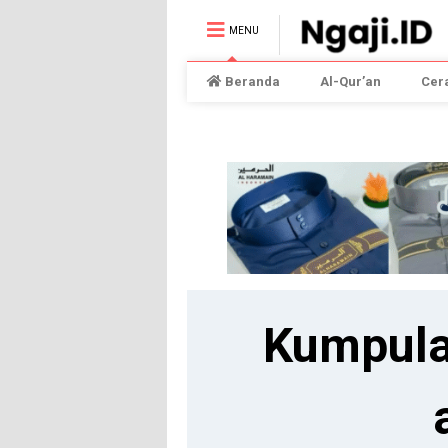
MENU
Beranda
Al-Qur’an
Cer
Kumpula