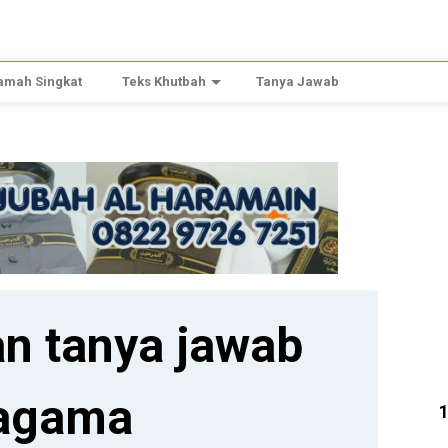
amah Singkat
Teks Khutbah
Tanya Jawab
n tanya jawab
agama