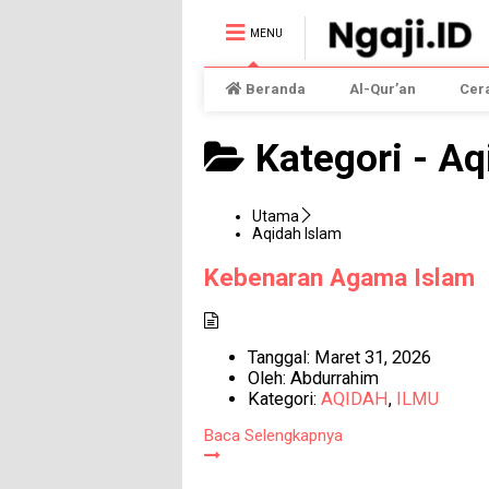
MENU
Beranda
Al-Qur’an
Cer
Kategori -
Aq
Utama
Aqidah Islam
Kebenaran Agama Islam
Tanggal:
Maret 31, 2026
Oleh:
Abdurrahim
Kategori:
AQIDAH
,
ILMU
Baca Selengkapnya