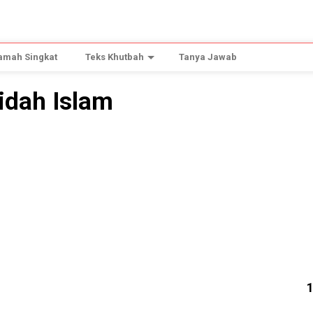
amah Singkat
Teks Khutbah
Tanya Jawab
idah Islam