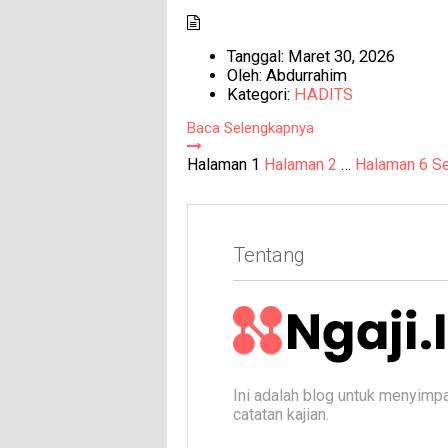
Tanggal:
Maret 30, 2026
Oleh:
Abdurrahim
Kategori:
HADITS
Baca Selengkapnya
Paginasi
Halaman
1
Halaman
2
…
Halaman
6
Se
pos
Tentang
Ini adalah blog untuk menyimp
catatan kajian.