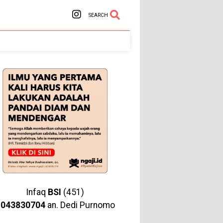
SEARCH
Infaq
BSI
(451)
1043830704
an. Dedi Purnomo