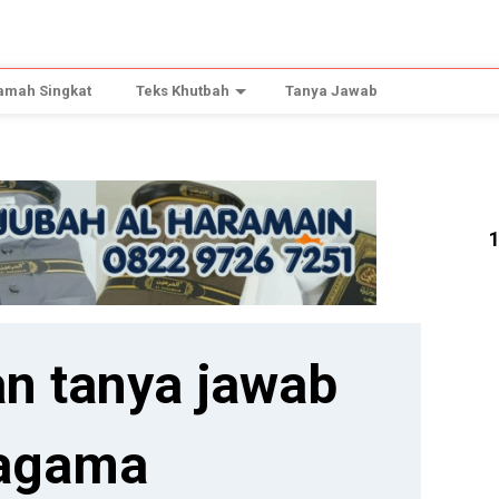
amah Singkat
Teks Khutbah
Tanya Jawab
n tanya jawab
agama