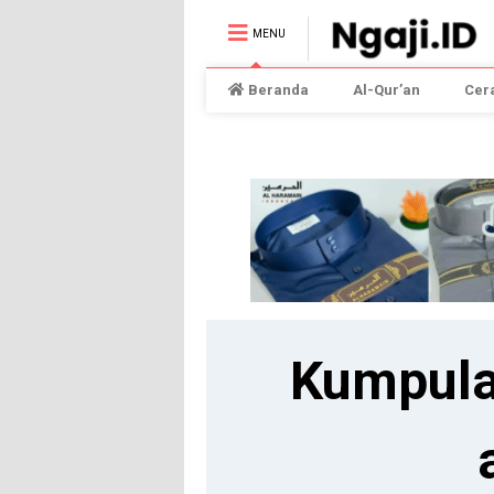
MENU
Beranda
Al-Qur’an
Cer
Kumpula