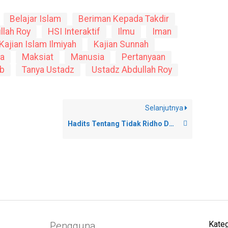
Belajar Islam
Beriman Kepada Takdir
llah Roy
HSI Interaktif
Ilmu
Iman
Kajian Islam Ilmiyah
Kajian Sunnah
a
Maksiat
Manusia
Pertanyaan
b
Tanya Ustadz
Ustadz Abdullah Roy
Selanjutnya
Hadits Tentang Tidak Ridho Dengan Takdir Allah Tidak Akan Mendapat Syafa’at
Kateg
Pengguna