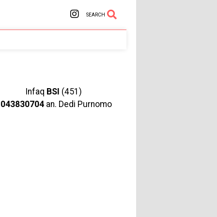
SEARCH
Infaq
BSI
(451)
1043830704
an. Dedi Purnomo