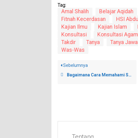
Tag:
Amal Shalih
Belajar Aqidah
Fitnah Kecerdasan
HSI Abdu
Kajian Ilmu
Kajian Islam
Konsultasi
Konsultasi Agam
Takdir
Tanya
Tanya Jawa
Was-Was
Sebelumnya
Bagaimana Cara Memahami Suatu Urutan Tentang Qadar Allah?
Tentang