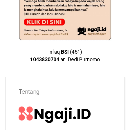
Infaq
BSI
(451)
1043830704
an. Dedi Purnomo
Tentang