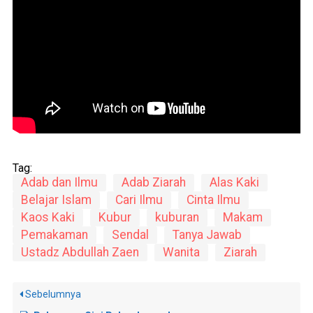
Tag:
Adab dan Ilmu
Adab Ziarah
Alas Kaki
Belajar Islam
Cari Ilmu
Cinta Ilmu
Kaos Kaki
Kubur
kuburan
Makam
Pemakaman
Sendal
Tanya Jawab
Ustadz Abdullah Zaen
Wanita
Ziarah
Sebelumnya