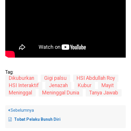
Tag:
Dikuburkan
Gigi palsu
HSI Abdullah Roy
HSI Interaktif
Jenazah
Kubur
Mayit
Meninggal
Meninggal Dunia
Tanya Jawab
Sebelumnya
Tobat Pelaku Bunuh Diri