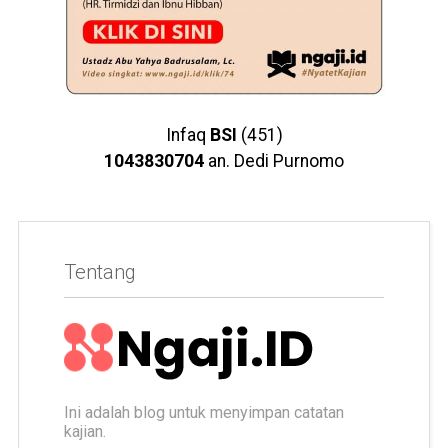
Infaq
BSI
(451)
1043830704
an. Dedi Purnomo
Tentang
Ini adalah blog untuk menyimpan catatan
kajian.