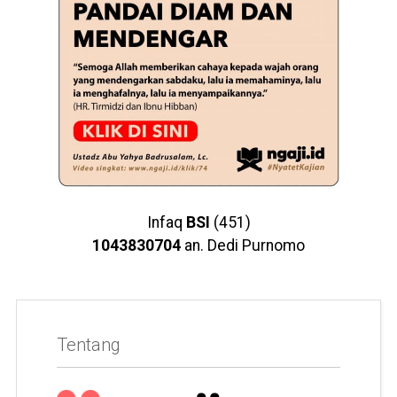
Infaq
BSI
(451)
1043830704
an. Dedi Purnomo
Tentang