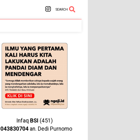
SEARCH
Infaq
BSI
(451)
1043830704
an. Dedi Purnomo