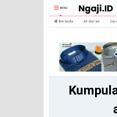
MENU
Beranda
Al-Qur’an
Cer
Kumpula