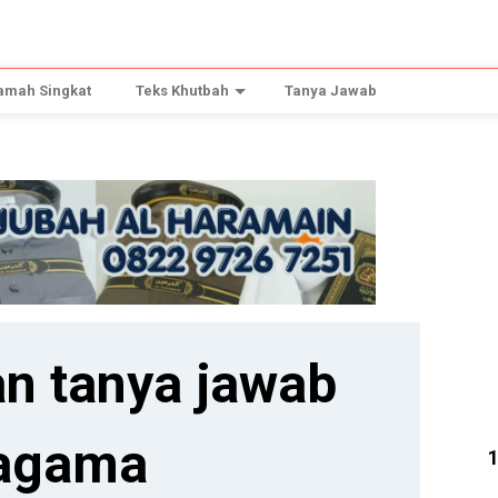
amah Singkat
Teks Khutbah
Tanya Jawab
n tanya jawab
agama