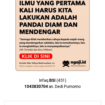
Infaq
BSI
(451)
1043830704
an. Dedi Purnomo