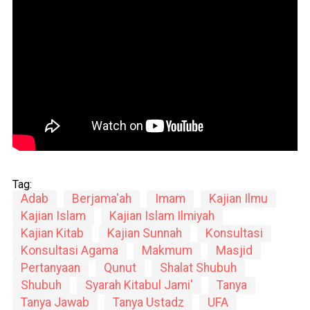
Tag:
Adab
Berjama'ah
Imam
Kajian Ilmu
Kajian Islam
Kajian Islam Ilmiyah
Kajian Kitab
Kajian Sunnah
Konsultasi
Konsultasi Agama
Makmum
Masjid
Pertanyaan
Qunut
Shalat Shubuh
Shubuh
Syarah Kitabul Jami'
Tanya
Tanya Jawab
Tanya Ustadz
UFA