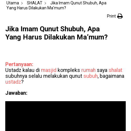
Utama
SHALAT
Jika Imam Qunut Shubuh, Apa
Yang Harus Dilakukan Ma'mum?
Print
Jika Imam Qunut Shubuh, Apa
Yang Harus Dilakukan Ma’mum?
Pertanyaan:
Ustadz kalau di
masjid
kompleks
rumah
saya
shalat
subuhnya selalu melakukan qunut
subuh
, bagaimana
ustadz
?
Jawaban: