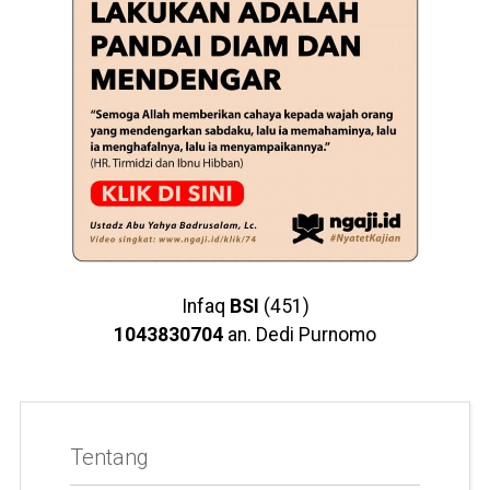
Infaq
BSI
(451)
1043830704
an. Dedi Purnomo
Tentang