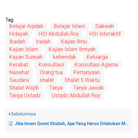
Tag:
Belajar Aqidah
Belajar Islam
Dakwah
Hidayah
HSI Abdullah Roy
HSI Interaktif
Ibadah
Iradah
Kajian Ilmu
Kajian Islam
Kajian Islam Ilmiyah
Kajian Sunnah
kehendak
Keluarga
Kerabat
Konsultasi
Konsultasi Agama
Nasehat
Orang tua
Pertanyaan
Saudara
shalat
Shalat 5 Waktu
Shalat Wajib
Tanya
Tanya Jawab
Tanya Ustadz
Ustadz Abdullah Roy
Sebelumnya
Jika Imam Qunut Shubuh, Apa Yang Harus Dilakukan Ma’mum?