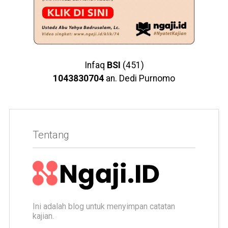
Infaq
BSI
(451)
1043830704
an. Dedi Purnomo
Tentang
Ini adalah blog untuk menyimpan catatan
kajian.