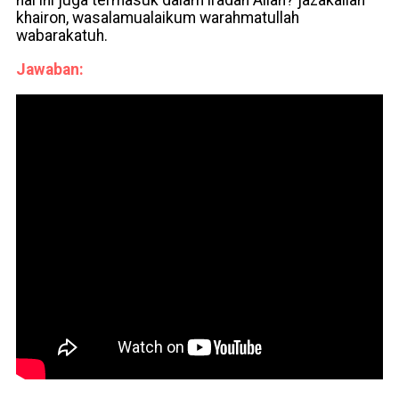
hal ini juga termasuk dalam iradah Allah? jazakallah
khairon, wasalamualaikum warahmatullah
wabarakatuh.
Jawaban: