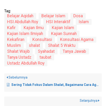
Tag:
Belajar Aqidah
Belajar Islam
Dosa
HSI Abdullah Roy
HSI Interaktif
Islam
Kafir
Kajian Ilmu
Kajian Islam
Kajian Islam Ilmiyah
Kajian Sunnah
Kekafiran
Konsultasi
Konsultasi Agama
Muslim
shalat
Shalat 5 Waktu
Shalat Wajib
Syahadat
Tanya Jawab
Tanya Ustadz
taubat
Ustadz Abdullah Roy
Sebelumnya
Sering Tidak Fokus Dalam Shalat, Bagaimana Cara Agar Bisa Lebih Khusyuk?
Selanjutnya