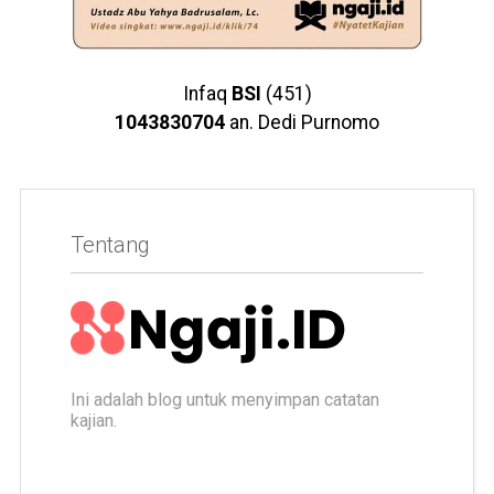
Infaq
BSI
(451)
1043830704
an. Dedi Purnomo
Tentang
Ini adalah blog untuk menyimpan catatan
kajian.