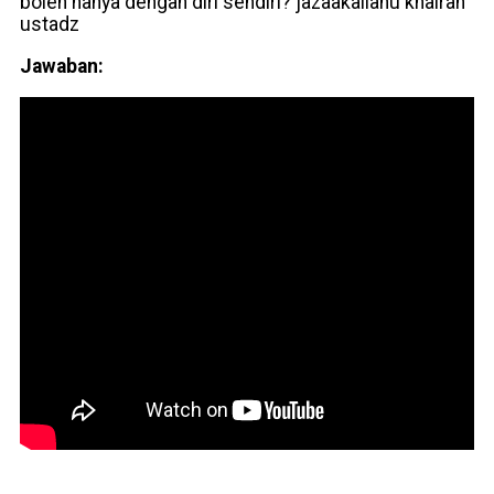
boleh hanya dengan diri sendiri? jazaakallahu khairan
ustadz
Jawaban: