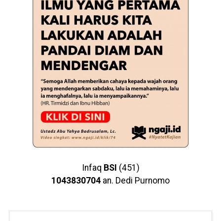
Infaq
BSI
(451)
1043830704
an. Dedi Purnomo