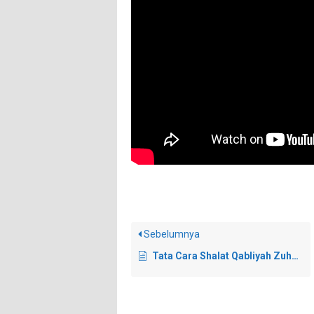
Sebelumnya
Tata Cara Shalat Qabliyah Zuhur (4 Rakaat) dan Syafaat Suami yang Wafat Tenggelam