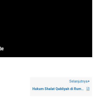
Selanjutnya
Hukum Shalat Qabliyah di Rumah Saat Azan Berkumandang