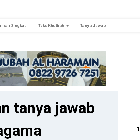
amah Singkat
Teks Khutbah
Tanya Jawab
n tanya jawab
agama