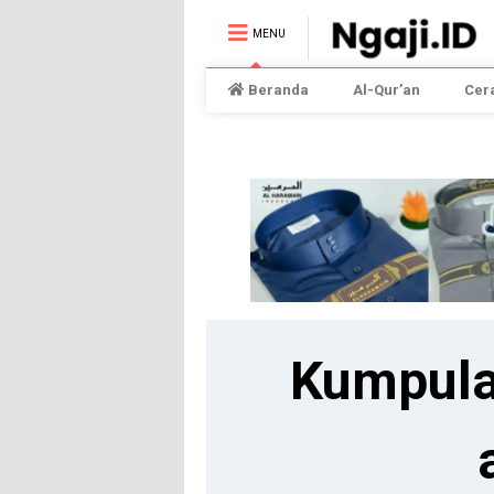
MENU
Beranda
Al-Qur’an
Cer
Kumpula