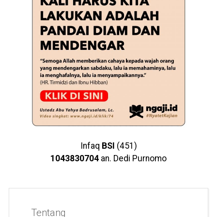
Infaq
BSI
(451)
1043830704
an. Dedi Purnomo
Tentang